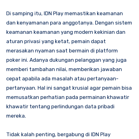
Di samping itu, IDN Play memastikan keamanan
dan kenyamanan para anggotanya. Dengan sistem
keamanan keamanan yang modern kekinian dan
aturan privasi yang ketat, pemain dapat
merasakan nyaman saat bermain di platform
poker ini. Adanya dukungan pelanggan yang juga
memberi tambahan nilai, memberikan jawaban
cepat apabila ada masalah atau pertanyaan-
pertanyaan. Hal ini sangat krusial agar pemain bisa
memusatkan perhatian pada permainan khawatir
khawatir tentang perlindungan data pribadi
mereka.
Tidak kalah penting, bergabung di IDN Play