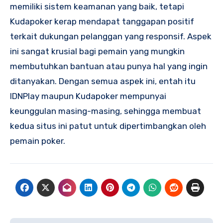
memiliki sistem keamanan yang baik, tetapi
Kudapoker kerap mendapat tanggapan positif
terkait dukungan pelanggan yang responsif. Aspek
ini sangat krusial bagi pemain yang mungkin
membutuhkan bantuan atau punya hal yang ingin
ditanyakan. Dengan semua aspek ini, entah itu
IDNPlay maupun Kudapoker mempunyai
keunggulan masing-masing, sehingga membuat
kedua situs ini patut untuk dipertimbangkan oleh
pemain poker.