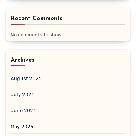
Recent Comments
No comments to show.
Archives
August 2026
July 2026
June 2026
May 2026