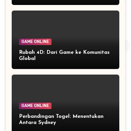
GAME ONLINE
Rubah 4D: Dari Game ke Komunitas
Global
GAME ONLINE
Perbandingan Togel: Menentukan
Antara Sydney