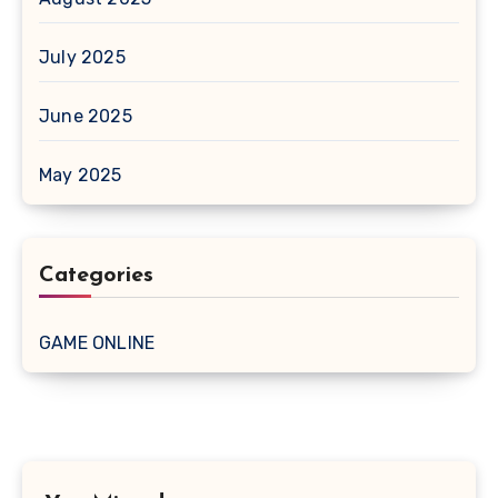
July 2025
June 2025
May 2025
Categories
GAME ONLINE