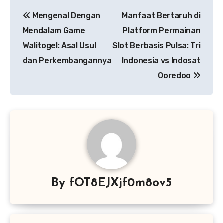
Post
Mengenal Dengan
Manfaat Bertaruh di
navigation
Mendalam Game
Platform Permainan
Walitogel: Asal Usul
Slot Berbasis Pulsa: Tri
dan Perkembangannya
Indonesia vs Indosat
Ooredoo
By
fOT8EJXjf0m8ov5