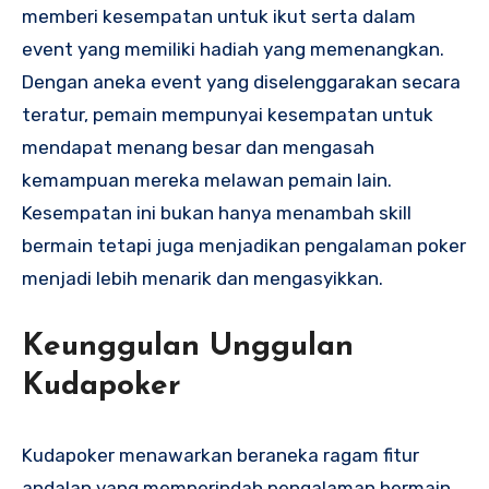
memberi kesempatan untuk ikut serta dalam
event yang memiliki hadiah yang memenangkan.
Dengan aneka event yang diselenggarakan secara
teratur, pemain mempunyai kesempatan untuk
mendapat menang besar dan mengasah
kemampuan mereka melawan pemain lain.
Kesempatan ini bukan hanya menambah skill
bermain tetapi juga menjadikan pengalaman poker
menjadi lebih menarik dan mengasyikkan.
Keunggulan Unggulan
Kudapoker
Kudapoker menawarkan beraneka ragam fitur
andalan yang memperindah pengalaman bermain