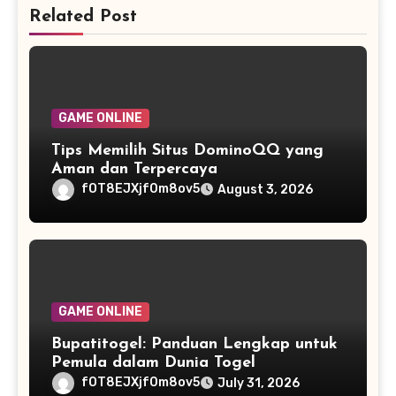
Related Post
GAME ONLINE
Tips Memilih Situs DominoQQ yang
Aman dan Terpercaya
fOT8EJXjf0m8ov5
August 3, 2026
GAME ONLINE
Bupatitogel: Panduan Lengkap untuk
Pemula dalam Dunia Togel
fOT8EJXjf0m8ov5
July 31, 2026