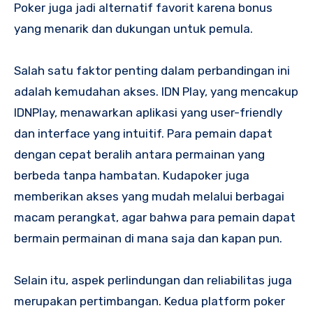
Poker juga jadi alternatif favorit karena bonus
yang menarik dan dukungan untuk pemula.
Salah satu faktor penting dalam perbandingan ini
adalah kemudahan akses. IDN Play, yang mencakup
IDNPlay, menawarkan aplikasi yang user-friendly
dan interface yang intuitif. Para pemain dapat
dengan cepat beralih antara permainan yang
berbeda tanpa hambatan. Kudapoker juga
memberikan akses yang mudah melalui berbagai
macam perangkat, agar bahwa para pemain dapat
bermain permainan di mana saja dan kapan pun.
Selain itu, aspek perlindungan dan reliabilitas juga
merupakan pertimbangan. Kedua platform poker