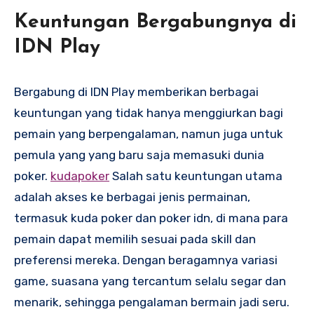
Keuntungan Bergabungnya di
IDN Play
Bergabung di IDN Play memberikan berbagai
keuntungan yang tidak hanya menggiurkan bagi
pemain yang berpengalaman, namun juga untuk
pemula yang yang baru saja memasuki dunia
poker.
kudapoker
Salah satu keuntungan utama
adalah akses ke berbagai jenis permainan,
termasuk kuda poker dan poker idn, di mana para
pemain dapat memilih sesuai pada skill dan
preferensi mereka. Dengan beragamnya variasi
game, suasana yang tercantum selalu segar dan
menarik, sehingga pengalaman bermain jadi seru.