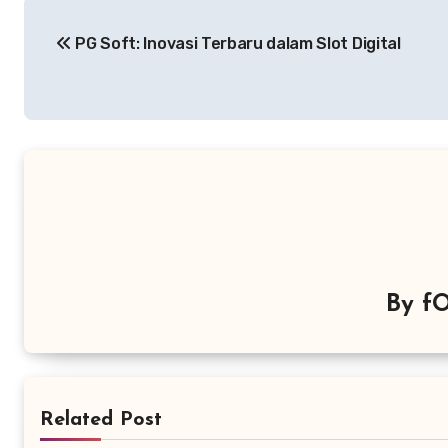
Post
PG Soft: Inovasi Terbaru dalam Slot Digital
navigation
By
f
Related Post