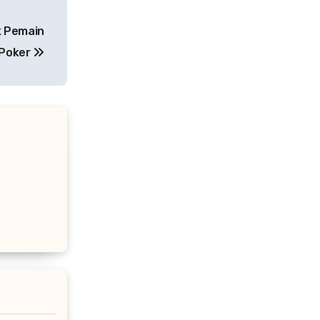
k Pemain
Poker