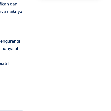
fikan dan
lnya naiknya
mengurangi
i hanyalah
h
sitif