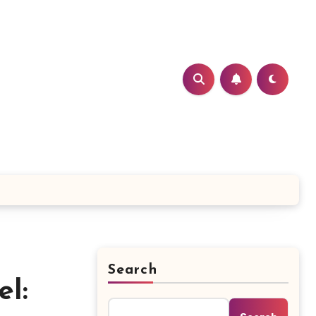
Search
l: