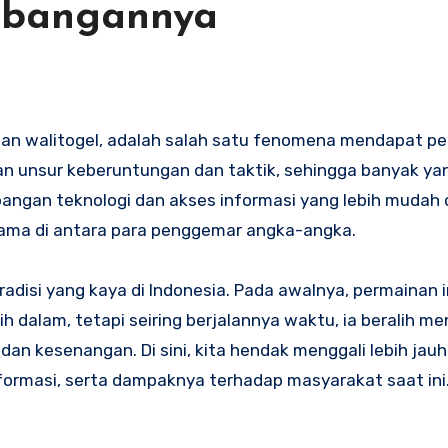
mbangannya
n unsur keberuntungan dan taktik, sehingga banyak yan
angan teknologi dan akses informasi yang lebih mudah 
utama di antara para penggemar angka-angka.
tradisi yang kaya di Indonesia. Pada awalnya, permainan 
ih dalam, tetapi seiring berjalannya waktu, ia beralih me
an kesenangan. Di sini, kita hendak menggali lebih jau
sformasi, serta dampaknya terhadap masyarakat saat ini