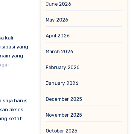
June 2026
May 2026
April 2026
a kali
isipasi yang
March 2026
emain yang
agar
February 2026
January 2026
December 2025
 saja harus
rkan akses
November 2025
ang ketat
October 2025