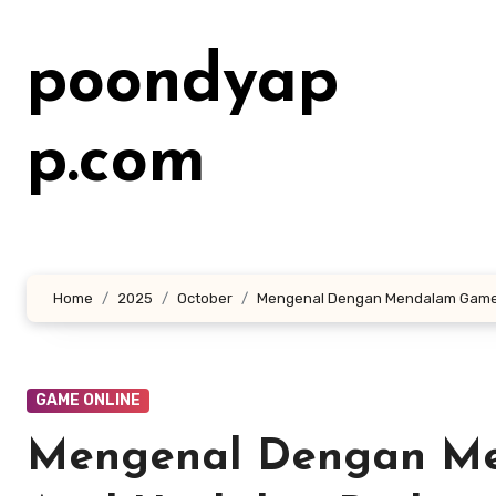
Skip
to
poondyap
content
p.com
Home
2025
October
Mengenal Dengan Mendalam Game 
GAME ONLINE
Mengenal Dengan Me