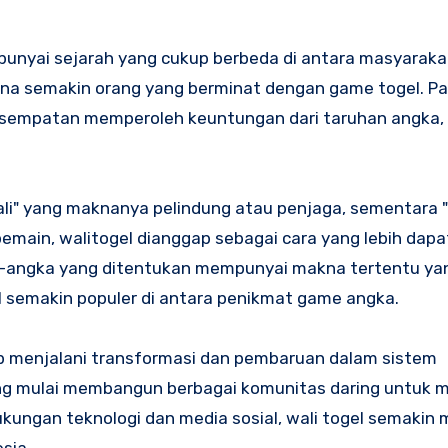
mpunyai sejarah yang cukup berbeda di antara masyaraka
mana semakin orang yang berminat dengan game togel. P
 kesempatan memperoleh keuntungan dari taruhan angka
wali" yang maknanya pelindung atau penjaga, sementara "
emain, walitogel dianggap sebagai cara yang lebih dapa
gka-angka yang ditentukan mempunyai makna tertentu ya
 semakin populer di antara penikmat game angka.
hap menjalani transformasi dan pembaruan dalam sistem
ng mulai membangun berbagai komunitas daring untuk
ukungan teknologi dan media sosial, wali togel semakin 