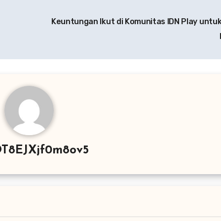
Keuntungan Ikut di Komunitas IDN Play untu
OT8EJXjf0m8ov5