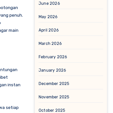
June 2026
 potongan
yang penuh.
May 2026
p
agar main
April 2026
March 2026
February 2026
untungan
January 2026
ibet
December 2025
gan instan
November 2025
wa setiap
October 2025