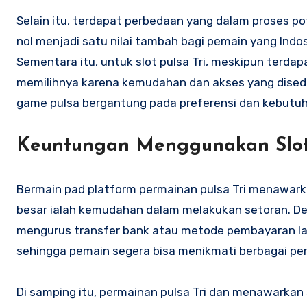
Selain itu, terdapat perbedaan yang dalam proses 
nol menjadi satu nilai tambah bagi pemain yang Indo
Sementara itu, untuk slot pulsa Tri, meskipun terda
memilihnya karena kemudahan dan akses yang disedia
game pulsa bergantung pada preferensi dan kebutu
Keuntungan Menggunakan Slot 
Bermain pad platform permainan pulsa Tri menawark
besar ialah kemudahan dalam melakukan setoran. Den
mengurus transfer bank atau metode pembayaran lain
sehingga pemain segera bisa menikmati berbagai per
Di samping itu, permainan pulsa Tri dan menawarkan 