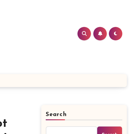
Search
ot