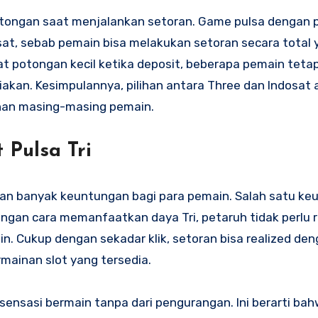
potongan saat menjalankan setoran. Game pulsa dengan
sat, sebab pemain bisa melakukan setoran secara total 
pat potongan kecil ketika deposit, beberapa pemain teta
kan. Kesimpulannya, pilihan antara Three dan Indosat 
han masing-masing pemain.
Pulsa Tri
an banyak keuntungan bagi para pemain. Salah satu ke
gan cara memanfaatkan daya Tri, petaruh tidak perlu r
. Cukup dengan sekadar klik, setoran bisa realized den
mainan slot yang tersedia.
sensasi bermain tanpa dari pengurangan. Ini berarti bah