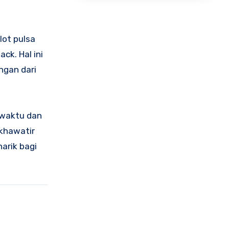
lot pulsa
ck. Hal ini
ngan dari
 waktu dan
 khawatir
arik bagi