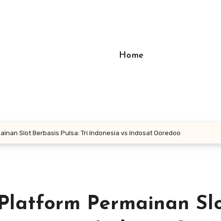
Home
inan Slot Berbasis Pulsa: Tri Indonesia vs Indosat Ooredoo
Platform Permainan Sl