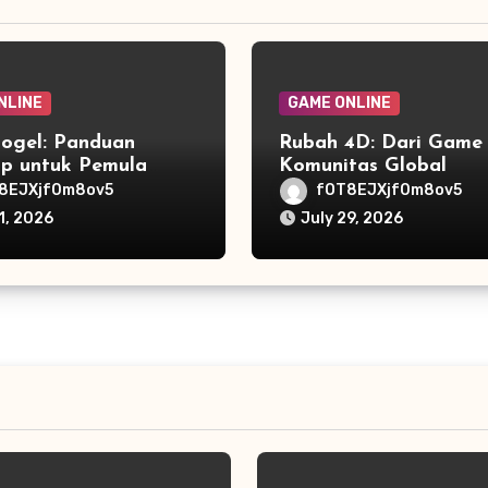
NLINE
GAME ONLINE
togel: Panduan
Rubah 4D: Dari Game
p untuk Pemula
Komunitas Global
Dunia Togel
8EJXjf0m8ov5
fOT8EJXjf0m8ov5
1, 2026
July 29, 2026