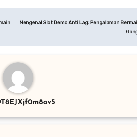
emain
Mengenal Slot Demo Anti Lag: Pengalaman Berma
Gan
OT8EJXjf0m8ov5