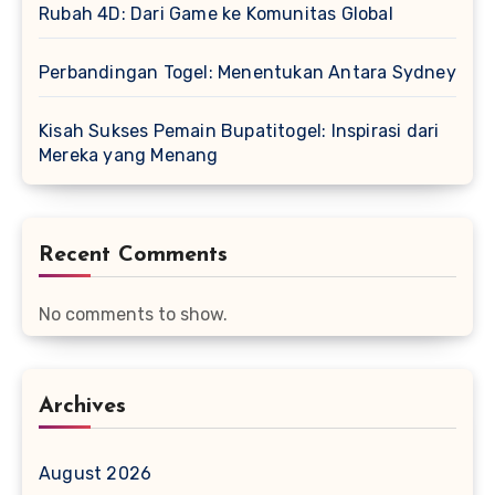
Rubah 4D: Dari Game ke Komunitas Global
Perbandingan Togel: Menentukan Antara Sydney
Kisah Sukses Pemain Bupatitogel: Inspirasi dari
Mereka yang Menang
Recent Comments
No comments to show.
Archives
August 2026