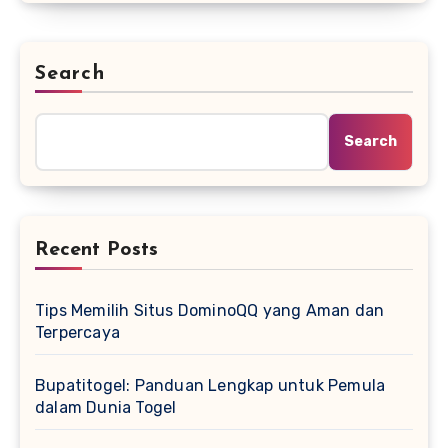
Search
Search
Recent Posts
Tips Memilih Situs DominoQQ yang Aman dan
Terpercaya
Bupatitogel: Panduan Lengkap untuk Pemula
dalam Dunia Togel