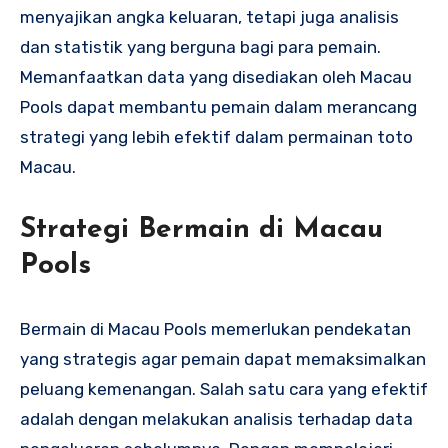
menyajikan angka keluaran, tetapi juga analisis
dan statistik yang berguna bagi para pemain.
Memanfaatkan data yang disediakan oleh Macau
Pools dapat membantu pemain dalam merancang
strategi yang lebih efektif dalam permainan toto
Macau.
Strategi Bermain di Macau
Pools
Bermain di Macau Pools memerlukan pendekatan
yang strategis agar pemain dapat memaksimalkan
peluang kemenangan. Salah satu cara yang efektif
adalah dengan melakukan analisis terhadap data