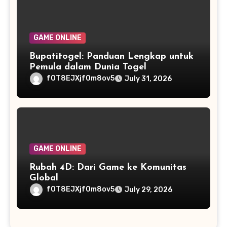
GAME ONLINE
Bupatitogel: Panduan Lengkap untuk
Pemula dalam Dunia Togel
fOT8EJXjf0m8ov5
July 31, 2026
GAME ONLINE
Rubah 4D: Dari Game ke Komunitas
Global
fOT8EJXjf0m8ov5
July 29, 2026