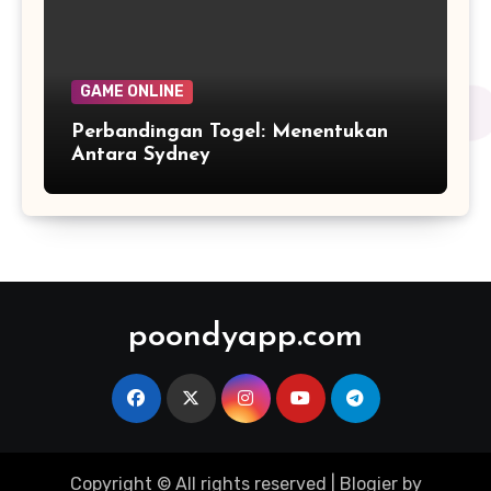
GAME ONLINE
Perbandingan Togel: Menentukan
Antara Sydney
poondyapp.com
Copyright © All rights reserved
|
Blogier
by