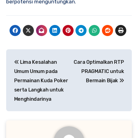
berpotensi menguntungkan.
Post
Lima Kesalahan
Cara Optimalkan RTP
navigation
Umum Umum pada
PRAGMATIC untuk
Permainan Kuda Poker
Bermain Bijak
serta Langkah untuk
Menghindarinya