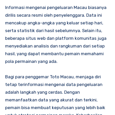
Informasi mengenai pengeluaran Macau biasanya
dirilis secara resmi oleh penyelenggara. Data ini
mencakup angka-angka yang keluar setiap hari,
serta statistik dari hasil sebelumnya. Selain itu,
beberapa situs web dan platform komunitas juga
menyediakan analisis dan rangkuman dari setiap
hasil, yang dapat membantu pemain memahami
pola permainan yang ada.
Bagi para penggemar Toto Macau, menjaga diri
tetap terinformasi mengenai data pengeluaran
adalah langkah yang cerdas. Dengan
memanfaatkan data yang akurat dan terkini,
pemain bisa membuat keputusan yang lebih baik