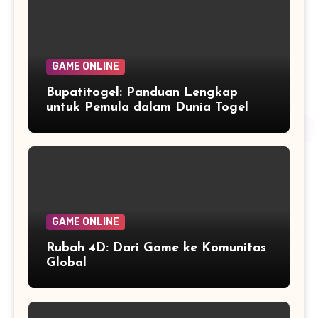
GAME ONLINE
Bupatitogel: Panduan Lengkap
untuk Pemula dalam Dunia Togel
GAME ONLINE
Rubah 4D: Dari Game ke Komunitas
Global