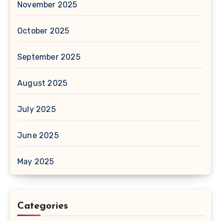
November 2025
October 2025
September 2025
August 2025
July 2025
June 2025
May 2025
Categories