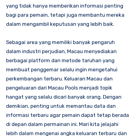
yang tidak hanya memberikan informasi penting
bagi para pemain, tetapi juga membantu mereka
dalam mengambil keputusan yang lebih baik.
Sebagai area yang memiliki banyak pengaruh
dalam industri perjudian, Macau menyediakan
berbagai platform dan metode taruhan yang
membuat penggemar selalu ingin mengetahui
perkembangan terbaru. Keluaran Macau dan
pengeluaran dari Macau Pools menjadi topik
hangat yang selalu dicari banyak orang. Dengan
demikian, penting untuk memantau data dan
informasi terbaru agar pemain dapat tetap berada
di depan dalam permainan ini. Mari kita jelajahi
lebih dalam mengenai angka keluaran terbaru dan