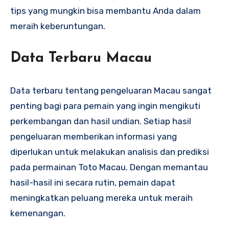
tips yang mungkin bisa membantu Anda dalam
meraih keberuntungan.
Data Terbaru Macau
Data terbaru tentang pengeluaran Macau sangat
penting bagi para pemain yang ingin mengikuti
perkembangan dan hasil undian. Setiap hasil
pengeluaran memberikan informasi yang
diperlukan untuk melakukan analisis dan prediksi
pada permainan Toto Macau. Dengan memantau
hasil-hasil ini secara rutin, pemain dapat
meningkatkan peluang mereka untuk meraih
kemenangan.