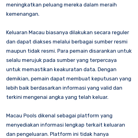
meningkatkan peluang mereka dalam meraih
kemenangan.
Keluaran Macau biasanya dilakukan secara reguler
dan dapat diakses melalui berbagai sumber resmi
maupun tidak resmi. Para pemain disarankan untuk
selalu merujuk pada sumber yang terpercaya
untuk memastikan keakuratan data. Dengan
demikian, pemain dapat membuat keputusan yang
lebih baik berdasarkan informasi yang valid dan
terkini mengenai angka yang telah keluar.
Macau Pools dikenal sebagai platform yang
menyediakan informasi lengkap terkait keluaran
dan pengeluaran. Platform ini tidak hanya