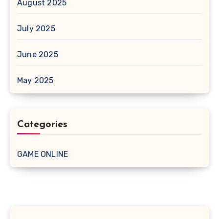
August 2025
July 2025
June 2025
May 2025
Categories
GAME ONLINE