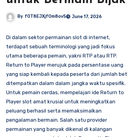
untuk Bermain Bijak
By
fOT8EJXjf0m8ov5
June 17, 2026
Di dalam sektor permainan slot di internet,
terdapat sebuah terminologi yang jadi fokus
utama beberapa pemain, yakni RTP atau RTP.
Return to Player merujuk pada persentase uang
yang siap kembali kepada peserta dari jumlah bet
ditempatkan dalam dalam jangka waktu spesifik.
Untuk pemain cerdas, mempelajari ide Return to
Player slot amat krusial untuk meningkatkan
peluang berhasil serta memaksimalkan
pengalaman bermain. Salah satu provider
permainan yang banyak dikenal di kalangan