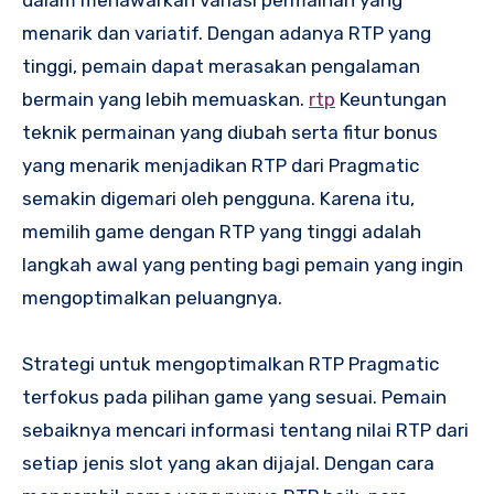
dalam menawarkan variasi permainan yang
menarik dan variatif. Dengan adanya RTP yang
tinggi, pemain dapat merasakan pengalaman
bermain yang lebih memuaskan.
rtp
Keuntungan
teknik permainan yang diubah serta fitur bonus
yang menarik menjadikan RTP dari Pragmatic
semakin digemari oleh pengguna. Karena itu,
memilih game dengan RTP yang tinggi adalah
langkah awal yang penting bagi pemain yang ingin
mengoptimalkan peluangnya.
Strategi untuk mengoptimalkan RTP Pragmatic
terfokus pada pilihan game yang sesuai. Pemain
sebaiknya mencari informasi tentang nilai RTP dari
setiap jenis slot yang akan dijajal. Dengan cara