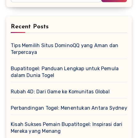
Recent Posts
Tips Memilih Situs DominoQQ yang Aman dan
Terpercaya
Bupatitogel: Panduan Lengkap untuk Pemula
dalam Dunia Togel
Rubah 4D: Dari Game ke Komunitas Global
Perbandingan Togel: Menentukan Antara Sydney
Kisah Sukses Pemain Bupatitogel: Inspirasi dari
Mereka yang Menang