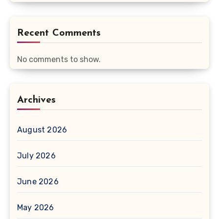
Recent Comments
No comments to show.
Archives
August 2026
July 2026
June 2026
May 2026