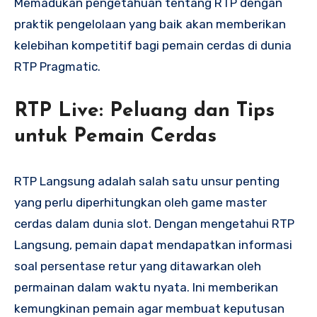
Memadukan pengetahuan tentang RTP dengan
praktik pengelolaan yang baik akan memberikan
kelebihan kompetitif bagi pemain cerdas di dunia
RTP Pragmatic.
RTP Live: Peluang dan Tips
untuk Pemain Cerdas
RTP Langsung adalah salah satu unsur penting
yang perlu diperhitungkan oleh game master
cerdas dalam dunia slot. Dengan mengetahui RTP
Langsung, pemain dapat mendapatkan informasi
soal persentase retur yang ditawarkan oleh
permainan dalam waktu nyata. Ini memberikan
kemungkinan pemain agar membuat keputusan