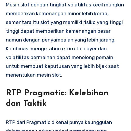
Mesin slot dengan tingkat volatilitas kecil mungkin
memberikan kemenangan minor lebih kerap,
sementara itu slot yang memiliki risiko yang tinggi
tinggi dapat memberikan kemenangan besar
namun dengan penyampaian yang lebih jarang.
Kombinasi mengetahui return to player dan
volatilitas permainan dapat menolong pemain
untuk membuat keputusan yang lebih bijak saat
menentukan mesin slot.
RTP Pragmatic: Kelebihan
dan Taktik
RTP dari Pragmatic dikenal punya keunggulan