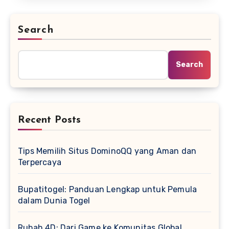
Search
Search
Recent Posts
Tips Memilih Situs DominoQQ yang Aman dan
Terpercaya
Bupatitogel: Panduan Lengkap untuk Pemula
dalam Dunia Togel
Rubah 4D: Dari Game ke Komunitas Global