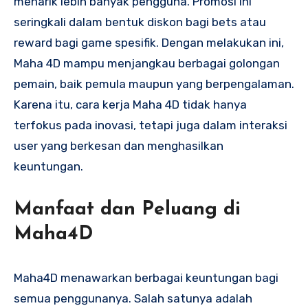
menarik lebih banyak pengguna. Promosi ini
seringkali dalam bentuk diskon bagi bets atau
reward bagi game spesifik. Dengan melakukan ini,
Maha 4D mampu menjangkau berbagai golongan
pemain, baik pemula maupun yang berpengalaman.
Karena itu, cara kerja Maha 4D tidak hanya
terfokus pada inovasi, tetapi juga dalam interaksi
user yang berkesan dan menghasilkan
keuntungan.
Manfaat dan Peluang di
Maha4D
Maha4D menawarkan berbagai keuntungan bagi
semua penggunanya. Salah satunya adalah