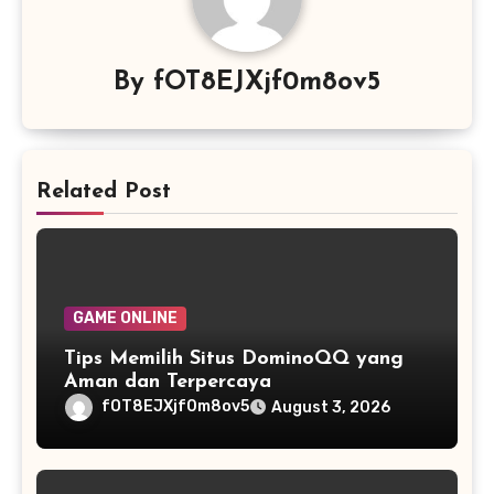
By
fOT8EJXjf0m8ov5
Related Post
GAME ONLINE
Tips Memilih Situs DominoQQ yang
Aman dan Terpercaya
fOT8EJXjf0m8ov5
August 3, 2026