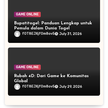
GAME ONLINE
Bupatitogel: Panduan Lengkap untuk
Pemula dalam Dunia Togel
fOT8EJXjf0m8ov5
July 31, 2026
GAME ONLINE
Rubah 4D: Dari Game ke Komunitas
Global
fOT8EJXjf0m8ov5
July 29, 2026