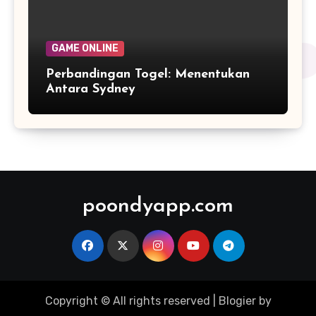
GAME ONLINE
Perbandingan Togel: Menentukan
Antara Sydney
poondyapp.com
Copyright © All rights reserved
|
Blogier
by