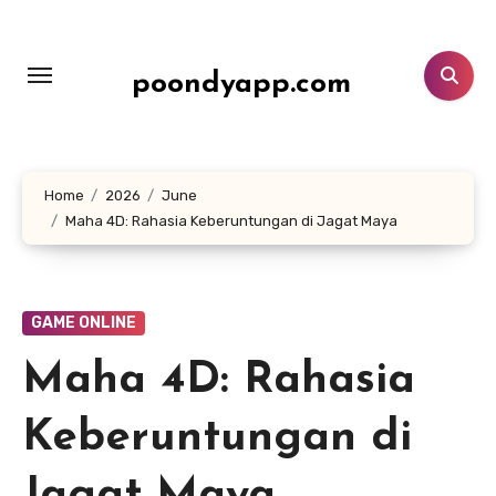
Skip
to
content
poondyapp.com
Home
2026
June
Maha 4D: Rahasia Keberuntungan di Jagat Maya
GAME ONLINE
Maha 4D: Rahasia
Keberuntungan di