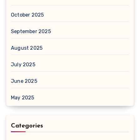
October 2025
September 2025
August 2025
July 2025
June 2025
May 2025
Categories