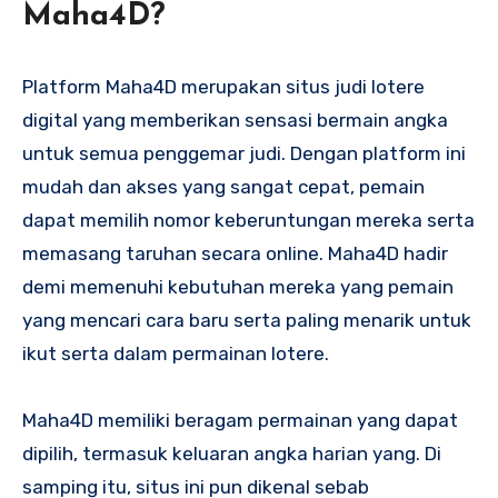
Maha4D?
Platform Maha4D merupakan situs judi lotere
digital yang memberikan sensasi bermain angka
untuk semua penggemar judi. Dengan platform ini
mudah dan akses yang sangat cepat, pemain
dapat memilih nomor keberuntungan mereka serta
memasang taruhan secara online. Maha4D hadir
demi memenuhi kebutuhan mereka yang pemain
yang mencari cara baru serta paling menarik untuk
ikut serta dalam permainan lotere.
Maha4D memiliki beragam permainan yang dapat
dipilih, termasuk keluaran angka harian yang. Di
samping itu, situs ini pun dikenal sebab