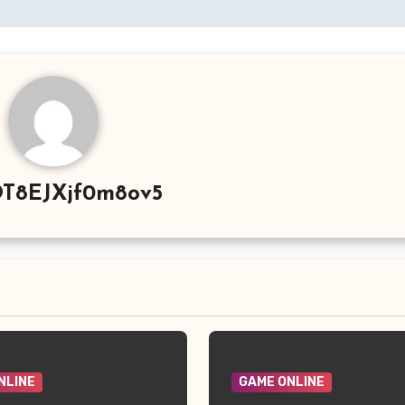
OT8EJXjf0m8ov5
NLINE
GAME ONLINE