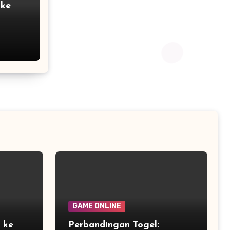
 ke
GAME ONLINE
 ke
Perbandingan Togel: