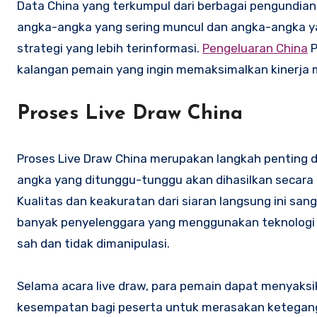
Data China yang terkumpul dari berbagai pengundian
angka-angka yang sering muncul dan angka-angka y
strategi yang lebih terinformasi.
Pengeluaran China
P
kalangan pemain yang ingin memaksimalkan kinerja 
Proses Live Draw China
Proses Live Draw China merupakan langkah penting d
angka yang ditunggu-tunggu akan dihasilkan secara 
Kualitas dan keakuratan dari siaran langsung ini sa
banyak penyelenggara yang menggunakan teknologi 
sah dan tidak dimanipulasi.
Selama acara live draw, para pemain dapat menyaksi
kesempatan bagi peserta untuk merasakan ketegang