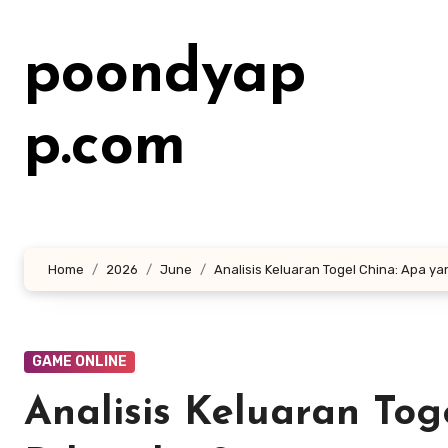
Skip
to
poondyap
content
p.com
Home
2026
June
Analisis Keluaran Togel China: Apa y
GAME ONLINE
Analisis Keluaran To