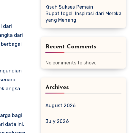
Kisah Sukses Pemain
Bupatitogel: Inspirasi dari Mereka
yang Menang
 dari
angka dari
 berbagai
Recent Comments
No comments to show.
engundian
 secara
Archives
cek angka
August 2026
arga bagi
July 2026
 data ini,