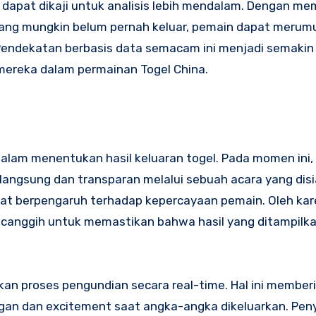
 dapat dikaji untuk analisis lebih mendalam. Dengan m
ang mungkin belum pernah keluar, pemain dapat merum
endekatan berbasis data semacam ini menjadi semakin 
mereka dalam permainan Togel China.
alam menentukan hasil keluaran togel. Pada momen ini,
langsung dan transparan melalui sebuah acara yang disi
ngat berpengaruh terhadap kepercayaan pemain. Oleh kare
canggih untuk memastikan bahwa hasil yang ditampilka
kan proses pengundian secara real-time. Hal ini member
an dan excitement saat angka-angka dikeluarkan. Pen