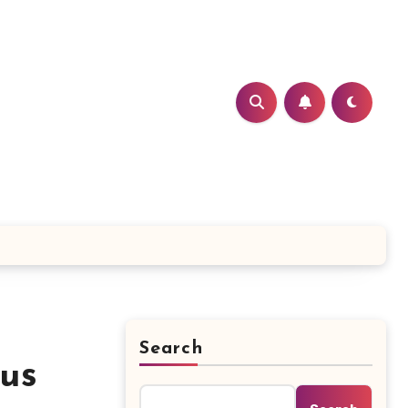
Search
rus