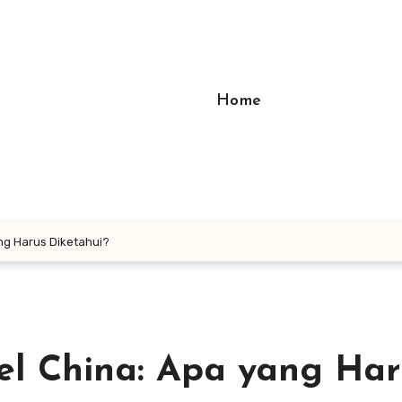
Home
ang Harus Diketahui?
gel China: Apa yang Ha