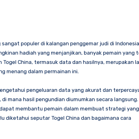
gkinan hadiah yang menjanjikan, banyak pemain yang te
Togel China, termasuk data dan hasilnya, merupakan l
ng menang dalam permainan ini.
mengetahui pengeluaran data yang akurat dan terpercaya
 di mana hasil pengundian diumumkan secara langsung. S
 dapat membantu pemain dalam membuat strategi yang l
rlu diketahui seputar Togel China dan bagaimana cara