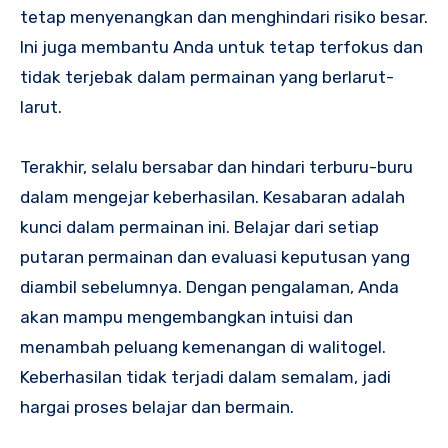
tetap menyenangkan dan menghindari risiko besar.
Ini juga membantu Anda untuk tetap terfokus dan
tidak terjebak dalam permainan yang berlarut-
larut.
Terakhir, selalu bersabar dan hindari terburu-buru
dalam mengejar keberhasilan. Kesabaran adalah
kunci dalam permainan ini. Belajar dari setiap
putaran permainan dan evaluasi keputusan yang
diambil sebelumnya. Dengan pengalaman, Anda
akan mampu mengembangkan intuisi dan
menambah peluang kemenangan di walitogel.
Keberhasilan tidak terjadi dalam semalam, jadi
hargai proses belajar dan bermain.