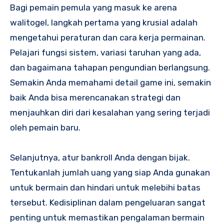
Bagi pemain pemula yang masuk ke arena
walitogel, langkah pertama yang krusial adalah
mengetahui peraturan dan cara kerja permainan.
Pelajari fungsi sistem, variasi taruhan yang ada,
dan bagaimana tahapan pengundian berlangsung.
Semakin Anda memahami detail game ini, semakin
baik Anda bisa merencanakan strategi dan
menjauhkan diri dari kesalahan yang sering terjadi
oleh pemain baru.
Selanjutnya, atur bankroll Anda dengan bijak.
Tentukanlah jumlah uang yang siap Anda gunakan
untuk bermain dan hindari untuk melebihi batas
tersebut. Kedisiplinan dalam pengeluaran sangat
penting untuk memastikan pengalaman bermain