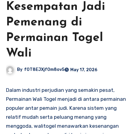
Kesempatan Jadi
Pemenang di
Permainan Togel
Wali
By
fOT8EJXjf0m8ov5
May 17, 2026
Dalam industri perjudian yang semakin pesat,
Permainan Wali Togel menjadi di antara permainan
populer antar pemain judi. Karena sistem yang
relatif mudah serta peluang menang yang
menggoda, walitogel menawarkan kesenangan