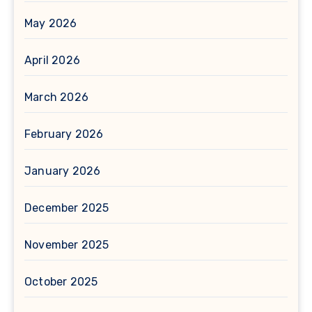
May 2026
April 2026
March 2026
February 2026
January 2026
December 2025
November 2025
October 2025