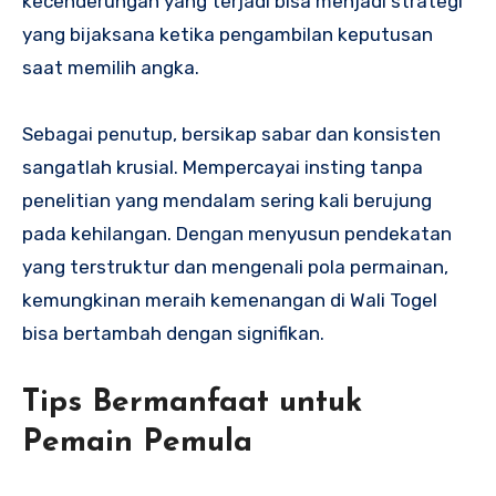
kecenderungan yang terjadi bisa menjadi strategi
yang bijaksana ketika pengambilan keputusan
saat memilih angka.
Sebagai penutup, bersikap sabar dan konsisten
sangatlah krusial. Mempercayai insting tanpa
penelitian yang mendalam sering kali berujung
pada kehilangan. Dengan menyusun pendekatan
yang terstruktur dan mengenali pola permainan,
kemungkinan meraih kemenangan di Wali Togel
bisa bertambah dengan signifikan.
Tips Bermanfaat untuk
Pemain Pemula