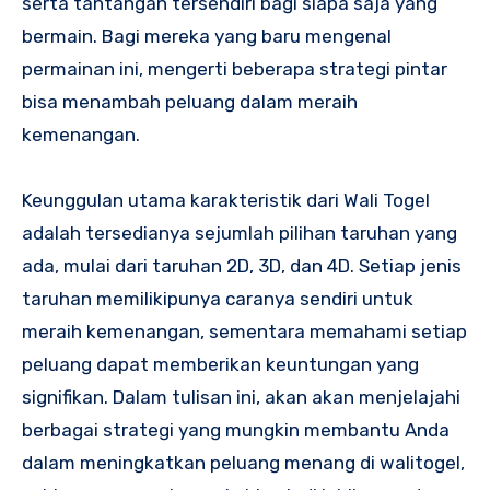
serta tantangan tersendiri bagi siapa saja yang
bermain. Bagi mereka yang baru mengenal
permainan ini, mengerti beberapa strategi pintar
bisa menambah peluang dalam meraih
kemenangan.
Keunggulan utama karakteristik dari Wali Togel
adalah tersedianya sejumlah pilihan taruhan yang
ada, mulai dari taruhan 2D, 3D, dan 4D. Setiap jenis
taruhan memilikipunya caranya sendiri untuk
meraih kemenangan, sementara memahami setiap
peluang dapat memberikan keuntungan yang
signifikan. Dalam tulisan ini, akan akan menjelajahi
berbagai strategi yang mungkin membantu Anda
dalam meningkatkan peluang menang di walitogel,