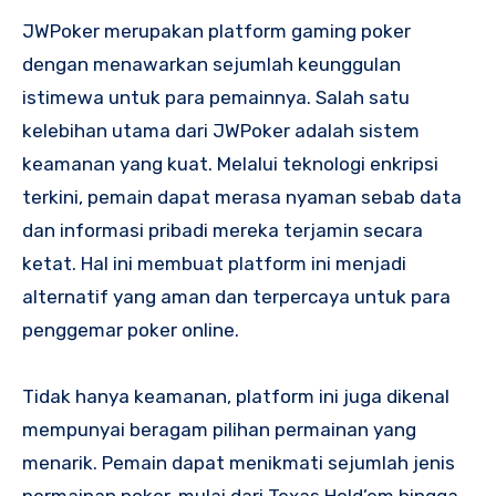
JWPoker merupakan platform gaming poker
dengan menawarkan sejumlah keunggulan
istimewa untuk para pemainnya. Salah satu
kelebihan utama dari JWPoker adalah sistem
keamanan yang kuat. Melalui teknologi enkripsi
terkini, pemain dapat merasa nyaman sebab data
dan informasi pribadi mereka terjamin secara
ketat. Hal ini membuat platform ini menjadi
alternatif yang aman dan terpercaya untuk para
penggemar poker online.
Tidak hanya keamanan, platform ini juga dikenal
mempunyai beragam pilihan permainan yang
menarik. Pemain dapat menikmati sejumlah jenis