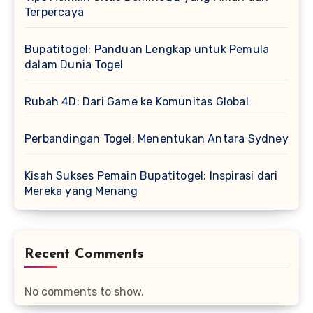
Terpercaya
Bupatitogel: Panduan Lengkap untuk Pemula
dalam Dunia Togel
Rubah 4D: Dari Game ke Komunitas Global
Perbandingan Togel: Menentukan Antara Sydney
Kisah Sukses Pemain Bupatitogel: Inspirasi dari
Mereka yang Menang
Recent Comments
No comments to show.