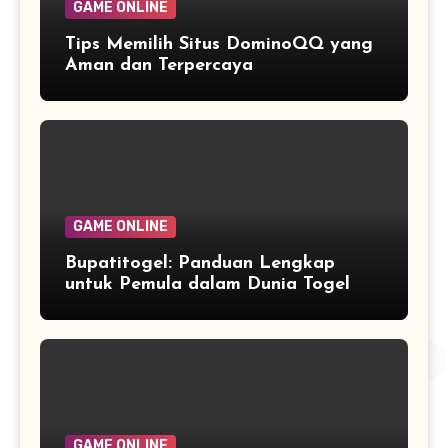
GAME ONLINE
Tips Memilih Situs DominoQQ yang
Aman dan Terpercaya
GAME ONLINE
Bupatitogel: Panduan Lengkap
untuk Pemula dalam Dunia Togel
GAME ONLINE