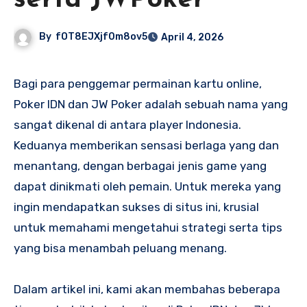
serta JWPoker
By
fOT8EJXjf0m8ov5
April 4, 2026
Bagi para penggemar permainan kartu online,
Poker IDN dan JW Poker adalah sebuah nama yang
sangat dikenal di antara player Indonesia.
Keduanya memberikan sensasi berlaga yang dan
menantang, dengan berbagai jenis game yang
dapat dinikmati oleh pemain. Untuk mereka yang
ingin mendapatkan sukses di situs ini, krusial
untuk memahami mengetahui strategi serta tips
yang bisa menambah peluang menang.
Dalam artikel ini, kami akan membahas beberapa