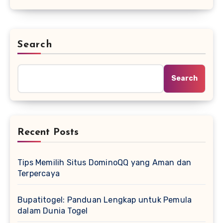
Search
Search
Recent Posts
Tips Memilih Situs DominoQQ yang Aman dan
Terpercaya
Bupatitogel: Panduan Lengkap untuk Pemula
dalam Dunia Togel