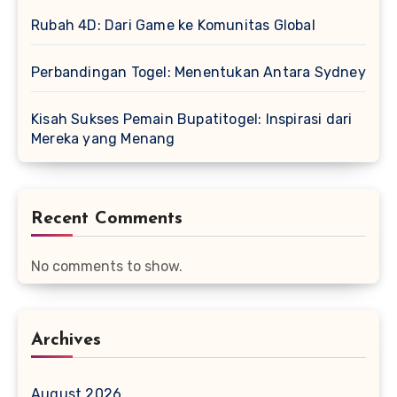
Rubah 4D: Dari Game ke Komunitas Global
Perbandingan Togel: Menentukan Antara Sydney
Kisah Sukses Pemain Bupatitogel: Inspirasi dari
Mereka yang Menang
Recent Comments
No comments to show.
Archives
August 2026