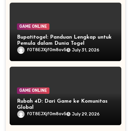
GAME ONLINE
Bupatitogel: Panduan Lengkap untuk
Pemula dalam Dunia Togel
fOT8EJXjf0m8ov5
July 31, 2026
GAME ONLINE
Rubah 4D: Dari Game ke Komunitas
Global
fOT8EJXjf0m8ov5
July 29, 2026