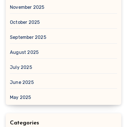
November 2025
October 2025
September 2025
August 2025
July 2025
June 2025
May 2025
Categories