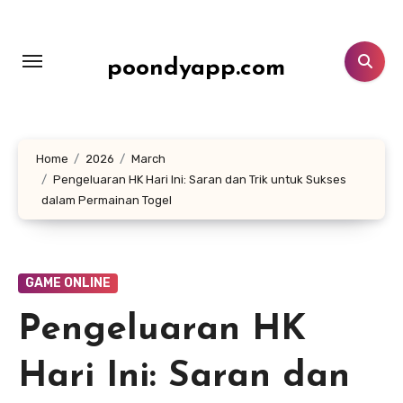
Skip
to
content
poondyapp.com
Home
2026
March
Pengeluaran HK Hari Ini: Saran dan Trik untuk Sukses
dalam Permainan Togel
GAME ONLINE
Pengeluaran HK
Hari Ini: Saran dan