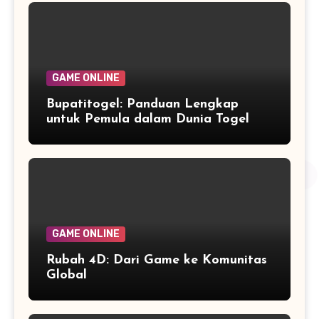
GAME ONLINE
Bupatitogel: Panduan Lengkap
untuk Pemula dalam Dunia Togel
GAME ONLINE
Rubah 4D: Dari Game ke Komunitas
Global