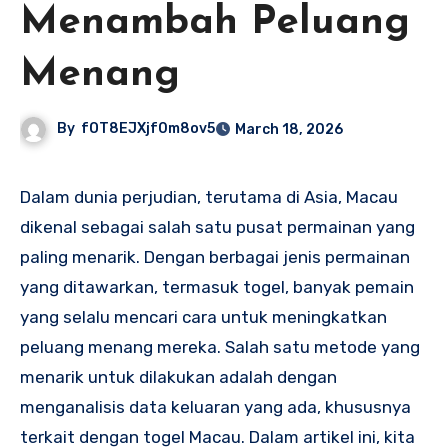
Menambah Peluang
Menang
By
fOT8EJXjf0m8ov5
March 18, 2026
Dalam dunia perjudian, terutama di Asia, Macau
dikenal sebagai salah satu pusat permainan yang
paling menarik. Dengan berbagai jenis permainan
yang ditawarkan, termasuk togel, banyak pemain
yang selalu mencari cara untuk meningkatkan
peluang menang mereka. Salah satu metode yang
menarik untuk dilakukan adalah dengan
menganalisis data keluaran yang ada, khususnya
terkait dengan togel Macau. Dalam artikel ini, kita