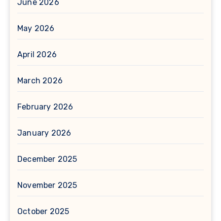
June 2026
May 2026
April 2026
March 2026
February 2026
January 2026
December 2025
November 2025
October 2025