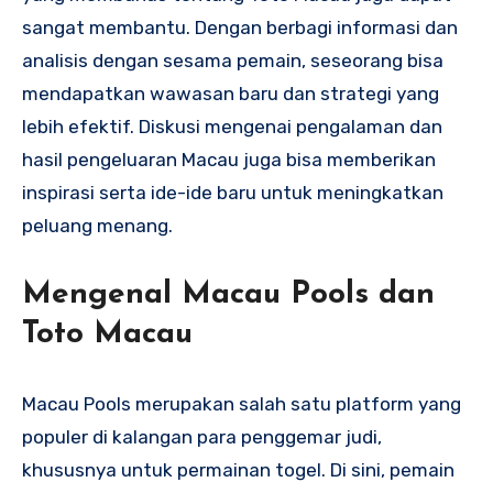
sangat membantu. Dengan berbagi informasi dan
analisis dengan sesama pemain, seseorang bisa
mendapatkan wawasan baru dan strategi yang
lebih efektif. Diskusi mengenai pengalaman dan
hasil pengeluaran Macau juga bisa memberikan
inspirasi serta ide-ide baru untuk meningkatkan
peluang menang.
Mengenal Macau Pools dan
Toto Macau
Macau Pools merupakan salah satu platform yang
populer di kalangan para penggemar judi,
khususnya untuk permainan togel. Di sini, pemain