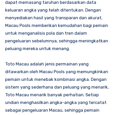
dapat memasang taruhan berdasarkan data
keluaran angka yang telah ditentukan. Dengan
menyediakan hasil yang transparan dan akurat,
Macau Pools memberikan kemudahan bagi pemain
untuk menganalisis pola dan tren dalam
pengeluaran sebelumnya, sehingga meningkatkan
peluang mereka untuk menang.
Toto Macau adalah jenis permainan yang
ditawarkan oleh Macau Pools yang memungkinkan
pemain untuk menebak kombinasi angka. Dengan
sistem yang sederhana dan peluang yang menarik,
Toto Macau menarik banyak perhatian. Setiap
undian menghasilkan angka-angka yang tercatat
sebagai pengeluaran Macau, sehingga pemain