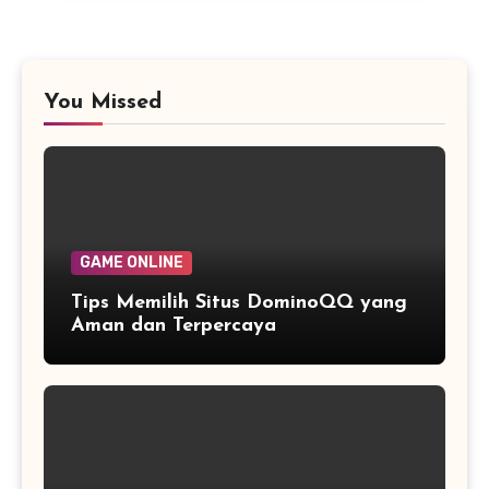
You Missed
GAME ONLINE
Tips Memilih Situs DominoQQ yang
Aman dan Terpercaya