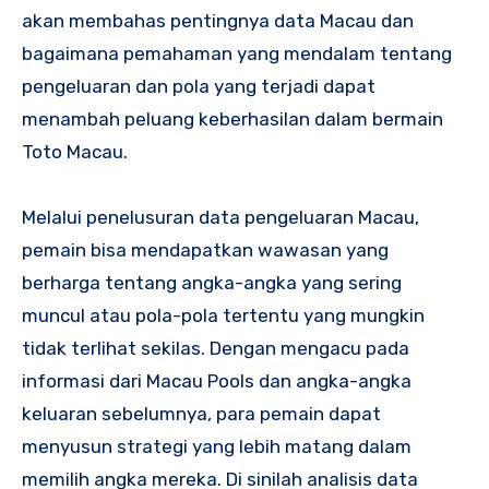
akan membahas pentingnya data Macau dan
bagaimana pemahaman yang mendalam tentang
pengeluaran dan pola yang terjadi dapat
menambah peluang keberhasilan dalam bermain
Toto Macau.
Melalui penelusuran data pengeluaran Macau,
pemain bisa mendapatkan wawasan yang
berharga tentang angka-angka yang sering
muncul atau pola-pola tertentu yang mungkin
tidak terlihat sekilas. Dengan mengacu pada
informasi dari Macau Pools dan angka-angka
keluaran sebelumnya, para pemain dapat
menyusun strategi yang lebih matang dalam
memilih angka mereka. Di sinilah analisis data