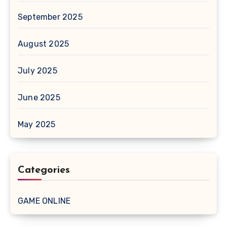
September 2025
August 2025
July 2025
June 2025
May 2025
Categories
GAME ONLINE