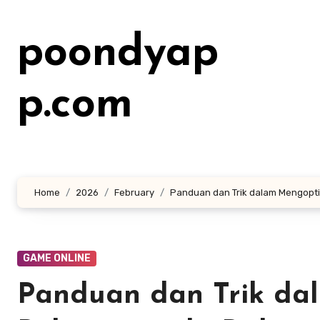
Skip
to
poondyap
content
p.com
Home
2026
February
Panduan dan Trik dalam Mengopt
GAME ONLINE
Panduan dan Trik da