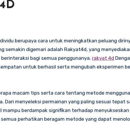
t4D
yang semakin digemari adalah Rakyat4d, yang menyediaka
berinteraksi bagi semua penggunanya.
rakyat 4d
Dengan
esempatan untuk berhasil serta mengubah eksperimen be
berapa macam tips serta cara tentang metode menggun
 Dari menyeleksi permainan yang paling sesuai tepat 
cil mampu berdampak signifikan terhadap menyukseskan
 semua perhatikan beragam metode yang dapat menol