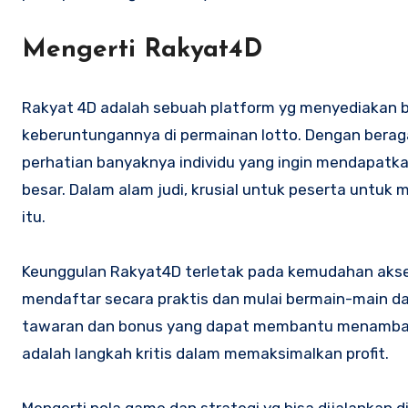
Mengerti Rakyat4D
Rakyat 4D adalah sebuah platform yg menyediakan
keberuntungannya di permainan lotto. Dengan berag
perhatian banyaknya individu yang ingin mendapat
besar. Dalam alam judi, krusial untuk peserta untu
itu.
Keunggulan Rakyat4D terletak pada kemudahan akses
mendaftar secara praktis dan mulai bermain-main da
tawaran dan bonus yang dapat membantu menambah 
adalah langkah kritis dalam memaksimalkan profit.