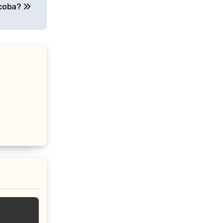
coba?