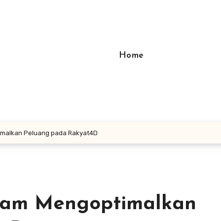
Home
imalkan Peluang pada Rakyat4D
lam Mengoptimalkan