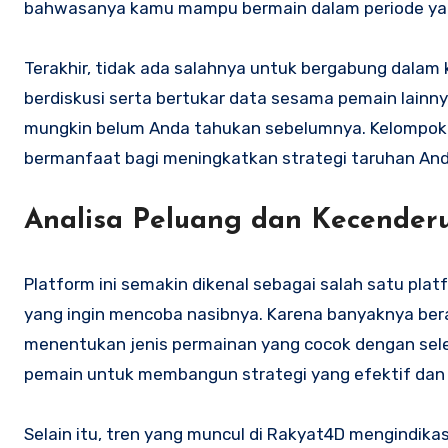
bahwasanya kamu mampu bermain dalam periode yang
Terakhir, tidak ada salahnya untuk bergabung dala
berdiskusi serta bertukar data sesama pemain lain
mungkin belum Anda tahukan sebelumnya. Kelompok i
bermanfaat bagi meningkatkan strategi taruhan And
Analisa Peluang dan Kecender
Platform ini semakin dikenal sebagai salah satu pl
yang ingin mencoba nasibnya. Karena banyaknya ber
menentukan jenis permainan yang cocok dengan sele
pemain untuk membangun strategi yang efektif dan
Selain itu, tren yang muncul di Rakyat4D mengindi