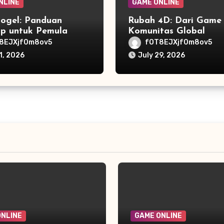
NLINE
GAME ONLINE
togel: Panduan
Rubah 4D: Dari Game
p untuk Pemula
Komunitas Global
Dunia Togel
8EJXjf0m8ov5
fOT8EJXjf0m8ov5
1, 2026
July 29, 2026
ONLINE
GAME ONLINE