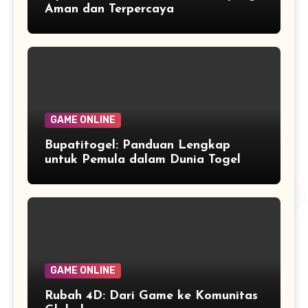
Aman dan Terpercaya
GAME ONLINE
Bupatitogel: Panduan Lengkap
untuk Pemula dalam Dunia Togel
GAME ONLINE
Rubah 4D: Dari Game ke Komunitas