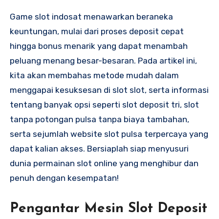
Game slot indosat menawarkan beraneka
keuntungan, mulai dari proses deposit cepat
hingga bonus menarik yang dapat menambah
peluang menang besar-besaran. Pada artikel ini,
kita akan membahas metode mudah dalam
menggapai kesuksesan di slot slot, serta informasi
tentang banyak opsi seperti slot deposit tri, slot
tanpa potongan pulsa tanpa biaya tambahan,
serta sejumlah website slot pulsa terpercaya yang
dapat kalian akses. Bersiaplah siap menyusuri
dunia permainan slot online yang menghibur dan
penuh dengan kesempatan!
Pengantar Mesin Slot Deposit