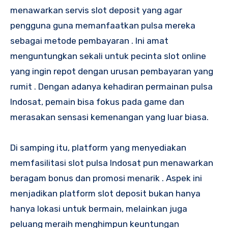
menawarkan servis slot deposit yang agar
pengguna guna memanfaatkan pulsa mereka
sebagai metode pembayaran . Ini amat
menguntungkan sekali untuk pecinta slot online
yang ingin repot dengan urusan pembayaran yang
rumit . Dengan adanya kehadiran permainan pulsa
Indosat, pemain bisa fokus pada game dan
merasakan sensasi kemenangan yang luar biasa.
Di samping itu, platform yang menyediakan
memfasilitasi slot pulsa Indosat pun menawarkan
beragam bonus dan promosi menarik . Aspek ini
menjadikan platform slot deposit bukan hanya
hanya lokasi untuk bermain, melainkan juga
peluang meraih menghimpun keuntungan