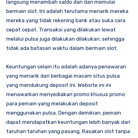
langsung menambah saldo dan dan memulai
bermain slot. Ini adalah terutama menarik mereka
mereka yang tidak rekening bank atau suka cara
cepat cepat. Transaksi yang dilakukan lewat
melalui pulsa juga dilakukan dilakukan, sehingga
tidak ada batasan waktu dalam bermain slot.
Keuntungan selain itu adalah adanya penawaran
yang menarik dari berbagai macam situs pulsa
yang mendukung deposit ini. Website ini ini
menawarkan menyediakan promo khusus promo
para pemain yang melakukan deposit
menggunakan pulsa. Dengan demikian, pemain
dapat mendapatkan keuntungan lebih banyak dari
taruhan taruhan yang pasang. Rasakan slot tanpa