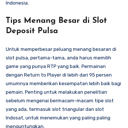
Indonesia.
Tips Menang Besar di Slot
Deposit Pulsa
Untuk memperbesar peluang menang besaran di
slot pulsa, pertama-tama, anda harus memilih
game yang punya RTP yang baik. Permainan
dengan Return to Player di lebih dari 95 persen
umumnya memberikan kesempatan lebih baik bagi
pemain. Penting untuk melakukan penelitian
sebelum mengenai bermacam-macam tipe slot
yang ada, termasuk slot triangular dan slot
Indosat, untuk menemukan yang paling paling
menguntungkan.