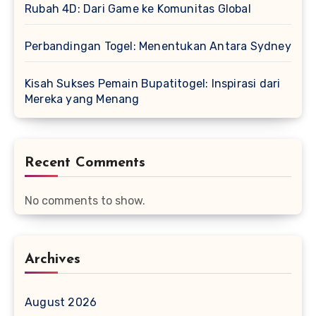
Rubah 4D: Dari Game ke Komunitas Global
Perbandingan Togel: Menentukan Antara Sydney
Kisah Sukses Pemain Bupatitogel: Inspirasi dari
Mereka yang Menang
Recent Comments
No comments to show.
Archives
August 2026