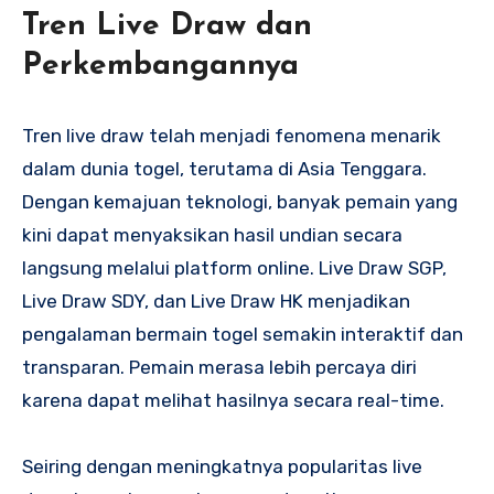
Tren Live Draw dan
Perkembangannya
Tren live draw telah menjadi fenomena menarik
dalam dunia togel, terutama di Asia Tenggara.
Dengan kemajuan teknologi, banyak pemain yang
kini dapat menyaksikan hasil undian secara
langsung melalui platform online. Live Draw SGP,
Live Draw SDY, dan Live Draw HK menjadikan
pengalaman bermain togel semakin interaktif dan
transparan. Pemain merasa lebih percaya diri
karena dapat melihat hasilnya secara real-time.
Seiring dengan meningkatnya popularitas live