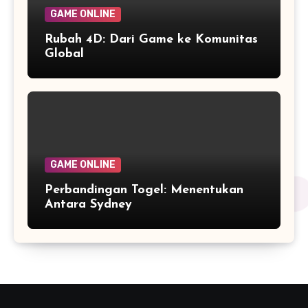
GAME ONLINE
Rubah 4D: Dari Game ke Komunitas
Global
GAME ONLINE
Perbandingan Togel: Menentukan
Antara Sydney