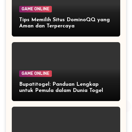
GAME ONLINE
Tips Memilih Situs DominoQQ yang
Aman dan Terpercaya
GAME ONLINE
Bupatitogel: Panduan Lengkap
untuk Pemula dalam Dunia Togel