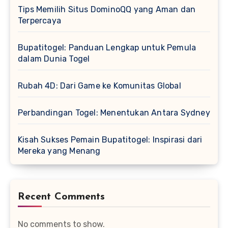
Tips Memilih Situs DominoQQ yang Aman dan
Terpercaya
Bupatitogel: Panduan Lengkap untuk Pemula
dalam Dunia Togel
Rubah 4D: Dari Game ke Komunitas Global
Perbandingan Togel: Menentukan Antara Sydney
Kisah Sukses Pemain Bupatitogel: Inspirasi dari
Mereka yang Menang
Recent Comments
No comments to show.