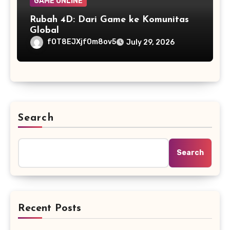
GAME ONLINE
Rubah 4D: Dari Game ke Komunitas
Global
fOT8EJXjf0m8ov5
July 29, 2026
Search
Search
Recent Posts