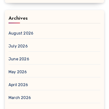
Archives
August 2026
July 2026
June 2026
May 2026
April 2026
March 2026