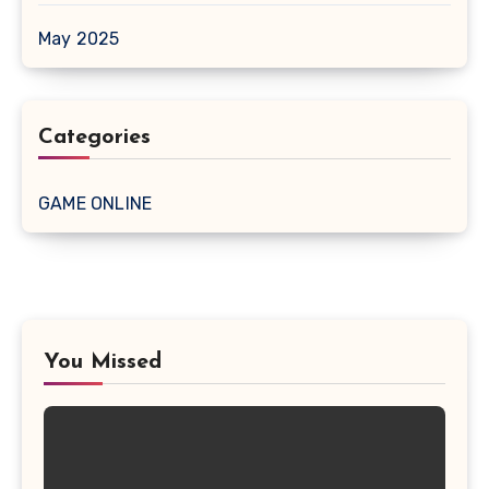
May 2025
Categories
GAME ONLINE
You Missed