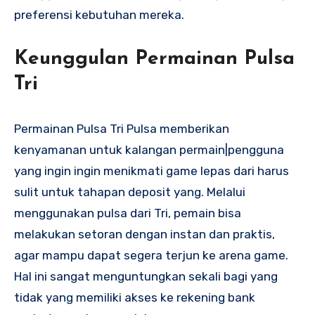
preferensi kebutuhan mereka.
Keunggulan Permainan Pulsa
Tri
Permainan Pulsa Tri Pulsa memberikan
kenyamanan untuk kalangan permain|pengguna
yang ingin ingin menikmati game lepas dari harus
sulit untuk tahapan deposit yang. Melalui
menggunakan pulsa dari Tri, pemain bisa
melakukan setoran dengan instan dan praktis,
agar mampu dapat segera terjun ke arena game.
Hal ini sangat menguntungkan sekali bagi yang
tidak yang memiliki akses ke rekening bank