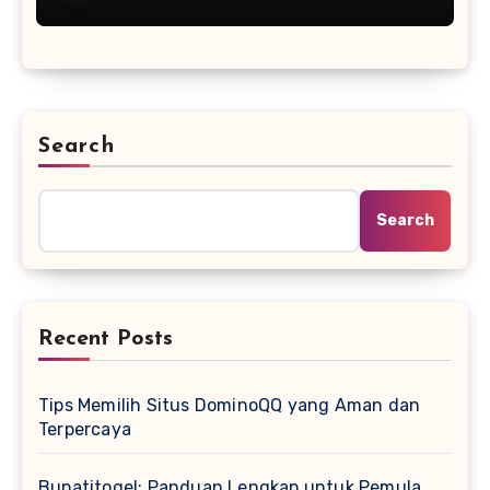
Search
Search
Recent Posts
Tips Memilih Situs DominoQQ yang Aman dan
Terpercaya
Bupatitogel: Panduan Lengkap untuk Pemula