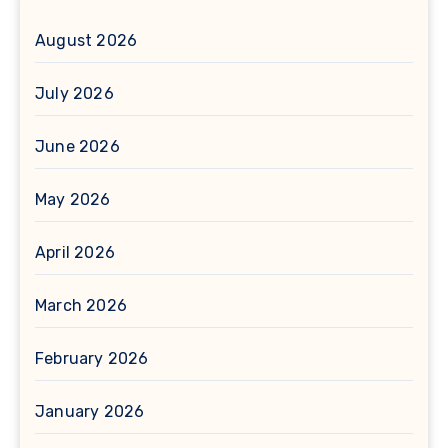
August 2026
July 2026
June 2026
May 2026
April 2026
March 2026
February 2026
January 2026