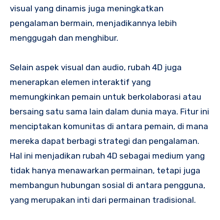
visual yang dinamis juga meningkatkan
pengalaman bermain, menjadikannya lebih
menggugah dan menghibur.
Selain aspek visual dan audio, rubah 4D juga
menerapkan elemen interaktif yang
memungkinkan pemain untuk berkolaborasi atau
bersaing satu sama lain dalam dunia maya. Fitur ini
menciptakan komunitas di antara pemain, di mana
mereka dapat berbagi strategi dan pengalaman.
Hal ini menjadikan rubah 4D sebagai medium yang
tidak hanya menawarkan permainan, tetapi juga
membangun hubungan sosial di antara pengguna,
yang merupakan inti dari permainan tradisional.