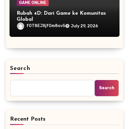
GAME ONLINE
Rubah 4D: Dari Game ke Komunitas
Global
fOT8EJXjf0m8ov5
July 29, 2026
Search
Search
Recent Posts