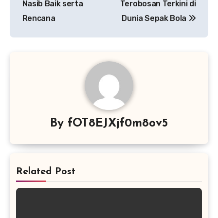
Nasib Baik serta
Terobosan Terkini di
Rencana
Dunia Sepak Bola
By
fOT8EJXjf0m8ov5
Related Post