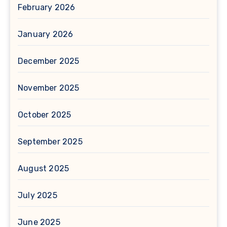
February 2026
January 2026
December 2025
November 2025
October 2025
September 2025
August 2025
July 2025
June 2025