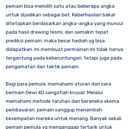
pemain bisa memilih satu atau beberapa angka
untuk dijadikan sebagai bet. Keberhasilan bakal
ditetapkan berdasarkan angka-angka yang muncul
pada hasil drawing resmi, dan semakin tepat
prediksi pemain, maka besar hadiah yg bisa
didapatkan. Ini membuat permainan ini tidak hanya
tergantung pada keberuntungan, tetapi juga pada
pengamatan dan taktik pemain.
Bagi para pemula, memahami aturan dan cara
bermain Dewi 4D sangatlah krusial. Melalui
memahami metode taruhan dan beraneka skema
pembayaran, pemain sanggup menambah
kesempatan mereka untuk menang. Banyak sekali
pemain pemula yg menganggap tertarik untuk