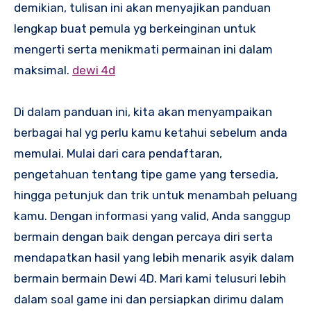
demikian, tulisan ini akan menyajikan panduan
lengkap buat pemula yg berkeinginan untuk
mengerti serta menikmati permainan ini dalam
maksimal.
dewi 4d
Di dalam panduan ini, kita akan menyampaikan
berbagai hal yg perlu kamu ketahui sebelum anda
memulai. Mulai dari cara pendaftaran,
pengetahuan tentang tipe game yang tersedia,
hingga petunjuk dan trik untuk menambah peluang
kamu. Dengan informasi yang valid, Anda sanggup
bermain dengan baik dengan percaya diri serta
mendapatkan hasil yang lebih menarik asyik dalam
bermain bermain Dewi 4D. Mari kami telusuri lebih
dalam soal game ini dan persiapkan dirimu dalam