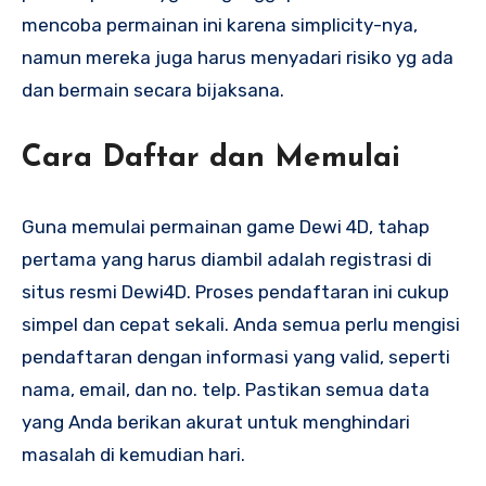
mencoba permainan ini karena simplicity-nya,
namun mereka juga harus menyadari risiko yg ada
dan bermain secara bijaksana.
Cara Daftar dan Memulai
Guna memulai permainan game Dewi 4D, tahap
pertama yang harus diambil adalah registrasi di
situs resmi Dewi4D. Proses pendaftaran ini cukup
simpel dan cepat sekali. Anda semua perlu mengisi
pendaftaran dengan informasi yang valid, seperti
nama, email, dan no. telp. Pastikan semua data
yang Anda berikan akurat untuk menghindari
masalah di kemudian hari.