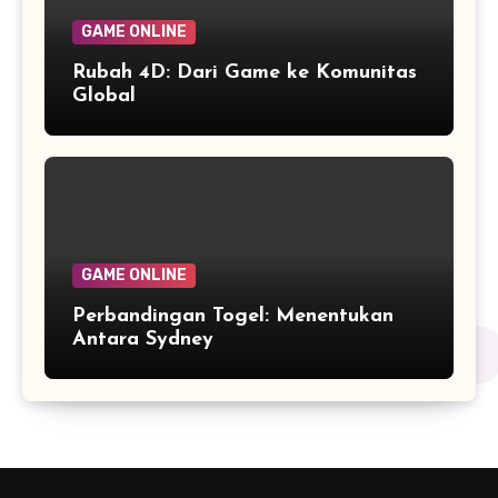
GAME ONLINE
Rubah 4D: Dari Game ke Komunitas
Global
GAME ONLINE
Perbandingan Togel: Menentukan
Antara Sydney