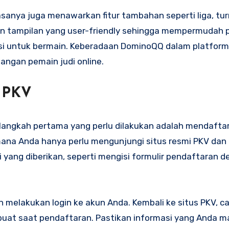
anya juga menawarkan fitur tambahan seperti liga, tu
an tampilan yang user-friendly sehingga mempermudah
kasi untuk bermain. Keberadaan DominoQQ dalam platfor
angan pemain judi online.
s PKV
angkah pertama yang perlu dilakukan adalah mendaftar 
mana Anda hanya perlu mengunjungi situs resmi PKV dan
i yang diberikan, seperti mengisi formulir pendaftaran 
melakukan login ke akun Anda. Kembali ke situs PKV, cari
uat saat pendaftaran. Pastikan informasi yang Anda 