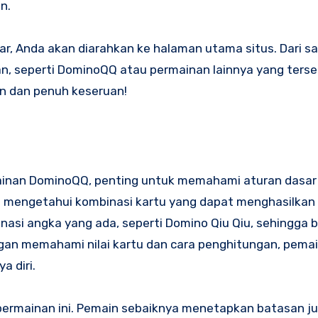
n.
, Anda akan diarahkan ke halaman utama situs. Dari s
n, seperti DominoQQ atau permainan lainnya yang tersed
n dan penuh keseruan!
inan DominoQQ, penting untuk memahami aturan dasar
ah mengetahui kombinasi kartu yang dapat menghasilkan n
nasi angka yang ada, seperti Domino Qiu Qiu, sehingga b
an memahami nilai kartu dan cara penghitungan, pema
a diri.
 permainan ini. Pemain sebaiknya menetapkan batasan j