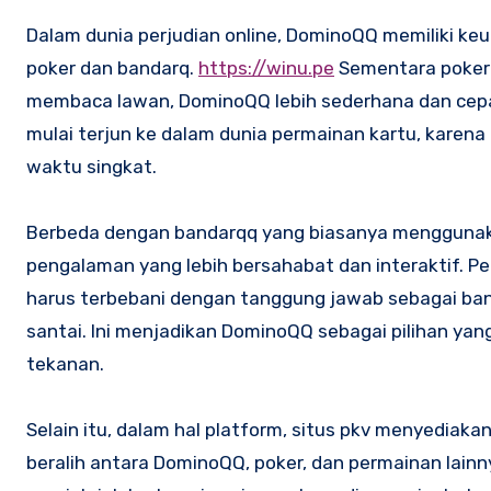
Dalam dunia perjudian online, DominoQQ memiliki keu
poker dan bandarq.
https://winu.pe
Sementara poker
membaca lawan, DominoQQ lebih sederhana dan cepat
mulai terjun ke dalam dunia permainan kartu, karena
waktu singkat.
Berbeda dengan bandarqq yang biasanya menggunak
pengalaman yang lebih bersahabat dan interaktif.
harus terbebani dengan tanggung jawab sebagai ban
santai. Ini menjadikan DominoQQ sebagai pilihan ya
tekanan.
Selain itu, dalam hal platform, situs pkv menyedia
beralih antara DominoQQ, poker, dan permainan lain