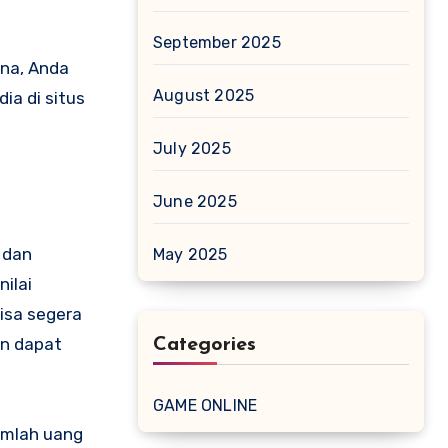
September 2025
ana, Anda
August 2025
ia di situs
July 2025
June 2025
 dan
May 2025
ilai
isa segera
in dapat
Categories
GAME ONLINE
umlah uang