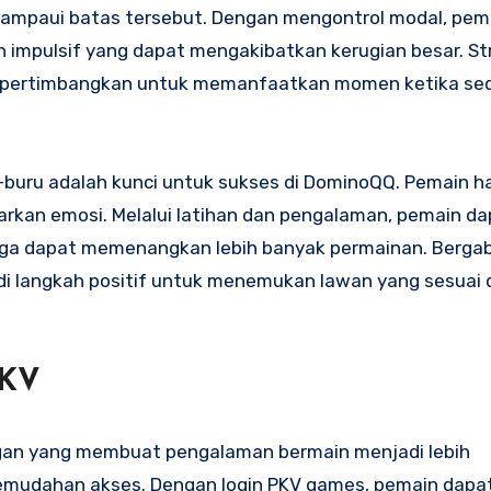
lampaui batas tersebut. Dengan mengontrol modal, pem
 impulsif yang dapat mengakibatkan kerugian besar. St
dipertimbangkan untuk memanfaatkan momen ketika se
u-buru adalah kunci untuk sukses di DominoQQ. Pemain h
rkan emosi. Melalui latihan dan pengalaman, pemain da
gga dapat memenangkan lebih banyak permainan. Berga
i langkah positif untuk menemukan lawan yang sesuai 
PKV
gan yang membuat pengalaman bermain menjadi lebih
emudahan akses. Dengan login PKV games, pemain dapa