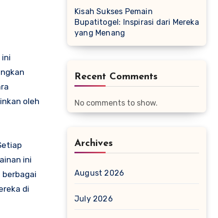
Kisah Sukses Pemain
Bupatitogel: Inspirasi dari Mereka
yang Menang
ini
ungkan
Recent Comments
ara
inkan oleh
No comments to show.
Archives
Setiap
inan ini
August 2026
 berbagai
ereka di
July 2026