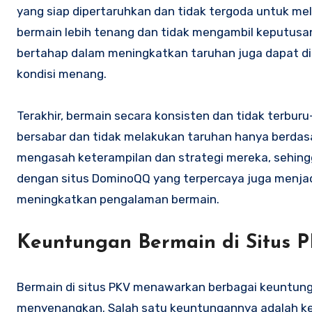
yang siap dipertaruhkan dan tidak tergoda untuk me
bermain lebih tenang dan tidak mengambil keputusan
bertahap dalam meningkatkan taruhan juga dapat 
kondisi menang.
Terakhir, bermain secara konsisten dan tidak terbur
bersabar dan tidak melakukan taruhan hanya berdasa
mengasah keterampilan dan strategi mereka, sehin
dengan situs DominoQQ yang terpercaya juga menjad
meningkatkan pengalaman bermain.
Keuntungan Bermain di Situs 
Bermain di situs PKV menawarkan berbagai keuntun
menyenangkan. Salah satu keuntungannya adalah k