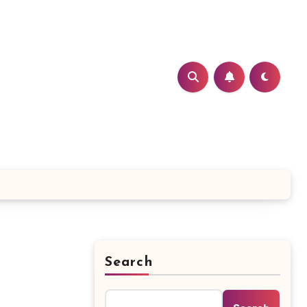
Search