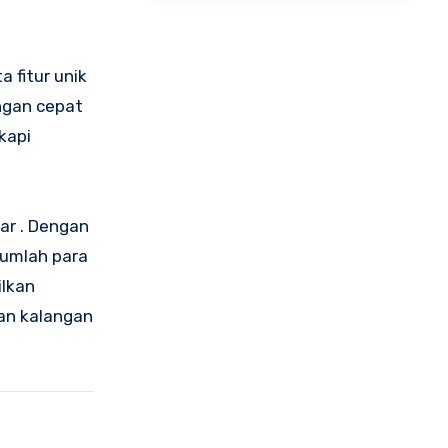
 fitur unik
ngan cepat
kapi
ar . Dengan
umlah para
ilkan
an kalangan