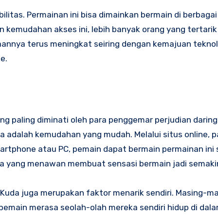
bilitas. Permainan ini bisa dimainkan bermain di berbagai
n kemudahan akses ini, lebih banyak orang yang tertarik 
aannya terus meningkat seiring dengan kemajuan teknol
e.
g paling diminati oleh para penggemar perjudian daring
 adalah kemudahan yang mudah. Melalui situs online, 
 smartphone atau PC, pemain dapat bermain permainan ini 
uara yang menawan membuat sensasi bermain jadi semakin
uda juga merupakan faktor menarik sendiri. Masing-m
pemain merasa seolah-olah mereka sendiri hidup di dal