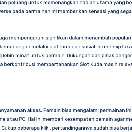
n dan peluang untuk memenangkan hadiah utama yang be
erse pada permainan ini memberikan sensasi yang segar
t juga mempengaruhi signifikan dalam menambah populari
 kemenangan melalui platform dan sosial. Ini menciptak
 lebih minat untuk bermain. Dukungan dari pihak peng
a berkontribusi mempertahankan Slot Kuda masih relev
enyamanan akses. Pemain bisa mengalami permainan ini
ne atau PC. Hal ini memberi kesempatan pemain agar m
 . Cukup beberapa klik , pertandingannya sudah bisa berja