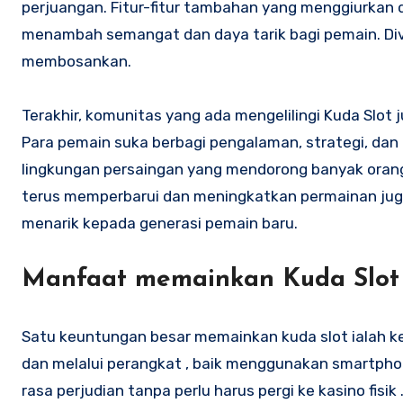
perjuangan. Fitur-fitur tambahan yang menggiurka
menambah semangat dan daya tarik bagi pemain. Div
membosankan.
Terakhir, komunitas yang ada mengelilingi Kuda Slo
Para pemain suka berbagi pengalaman, strategi, dan
lingkungan persaingan yang mendorong banyak orang
terus memperbarui dan meningkatkan permainan jug
menarik kepada generasi pemain baru.
Manfaat memainkan Kuda Slot
Satu keuntungan besar memainkan kuda slot ialah k
dan melalui perangkat , baik menggunakan smartpho
rasa perjudian tanpa perlu harus pergi ke kasino fisik