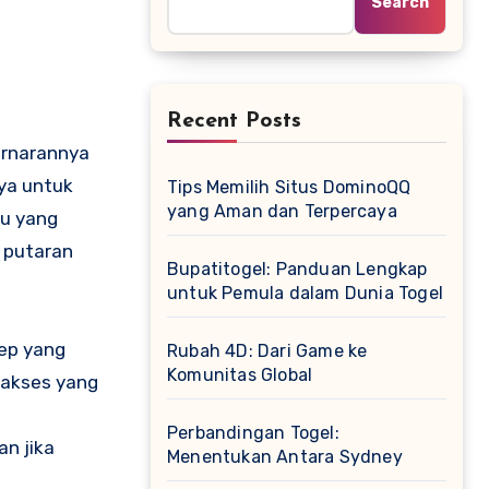
Search
Recent Posts
rnarannya
nya untuk
Tips Memilih Situs DominoQQ
yang Aman dan Terpercaya
au yang
 putaran
Bupatitogel: Panduan Lengkap
untuk Pemula dalam Dunia Togel
ep yang
Rubah 4D: Dari Game ke
Komunitas Global
 akses yang
Perbandingan Togel:
an jika
Menentukan Antara Sydney