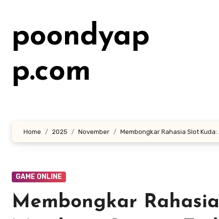
Skip
to
poondyap
content
p.com
Home
2025
November
Membongkar Rahasia Slot Kuda:
GAME ONLINE
Membongkar Rahasia 