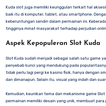
Kuda slot juga memiliki keunggulan terkait hal aksesi
baik itu di komputer, tablet, atau smartphone. Denga
keberuntungan sendiri dalam permainan ini. Keberad
tingginya minat masyarakat terhadap perjudian onlin
Aspek Kepopuleran Slot Kuda
Slot Kuda sudah menjadi sebagai salah satu game yan
penyebab kunci yang mendukung pada popularitasnya
tidak perlu lagi pergi ke kasino fisik, hanya dengan
dan dimanapun. Selain itu, visual yang indah dan s
Kemudian, keunikan tema dan mekanisme game Slot K
permainan memiliki desain yang unik, membuat para 