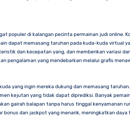
gat populer di kalangan pecinta permainan judi online. 
emain dapat memasang taruhan pada kuda-kuda virtual y
teristik dan kecepatan yang, dan memberikan variasi dan
rkan pengalaman yang mendebarkan melalui grafis mena
kuda yang ingin mereka dukung dan memasang taruhan. H
emen kejutan yang tidak dapat diprediksi. Banyak pemai
akan gairah balapan tanpa harus tinggal kenyamanan ru
tur bonus dan jackpot yang menarik, meningkatkan daya t