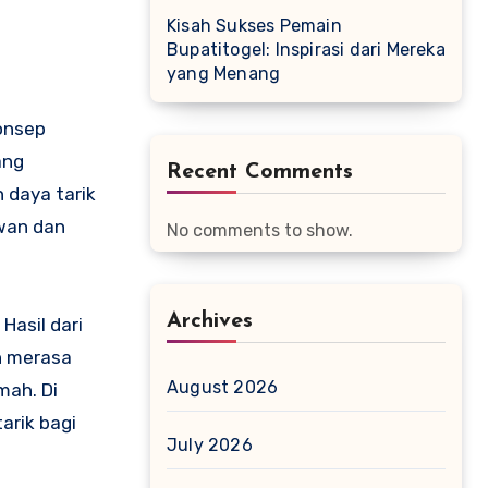
Kisah Sukses Pemain
Bupatitogel: Inspirasi dari Mereka
yang Menang
Konsep
ang
Recent Comments
 daya tarik
wan dan
No comments to show.
Archives
asil dari
n merasa
August 2026
mah. Di
arik bagi
July 2026