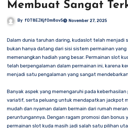
Membuat Sangat Terk
By
fOT8EJXjf0m8ov5
November 27, 2025
Dalam dunia taruhan daring, kudaslot telah menjadi
bukan hanya datang dari sisi sistem permainan yang 
memenangkan hadiah yang besar. Permainan slot kud
telah berpengalaman dalam permainan ini, karena k
menjadi satu pengalaman yang sangat mendebarkan
Banyak aspek yang memengaruhi pada keberhasilan p
variatif, serta peluang untuk mendapatkan jackpot
mudah dan nyaman dalam bermain dari rumah merang
peruntungannya. Dengan ragam promosi dan bonus yang
permainan slot kuda masih jadi salah satu pilihan ut