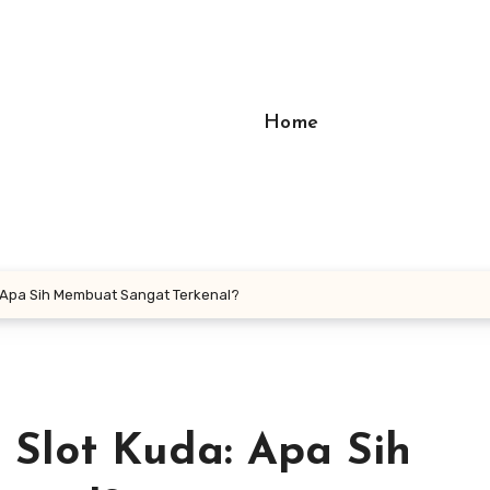
Home
 Apa Sih Membuat Sangat Terkenal?
Slot Kuda: Apa Sih