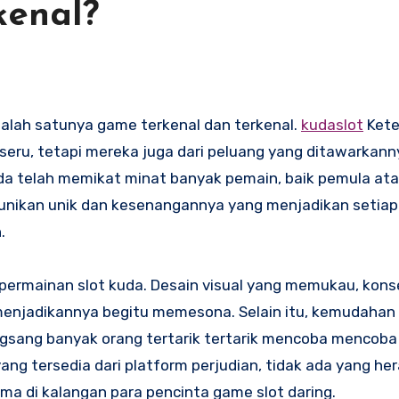
enal?
 salah satunya game terkenal dan terkenal.
kudaslot
Kete
seru, tetapi mereka juga dari peluang yang ditawarkan
a telah memikat minat banyak pemain, baik pemula at
eunikan unik dan kesenangannya yang menjadikan setiap
.
ermainan slot kuda. Desain visual yang memukau, kons
 menjadikannya begitu memesona. Selain itu, kemudahan
sang banyak orang tertarik tertarik mencoba mencoba
 tersedia dari platform perjudian, tidak ada yang her
ama di kalangan para pencinta game slot daring.