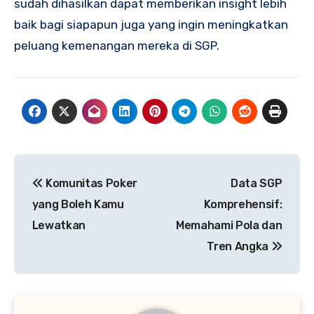
sudah dihasilkan dapat memberikan insight lebih
baik bagi siapapun juga yang ingin meningkatkan
peluang kemenangan mereka di SGP.
Post
Komunitas Poker
Data SGP
navigation
yang Boleh Kamu
Komprehensif:
Lewatkan
Memahami Pola dan
Tren Angka