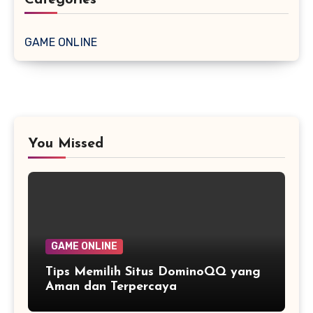
GAME ONLINE
You Missed
GAME ONLINE
Tips Memilih Situs DominoQQ yang
Aman dan Terpercaya