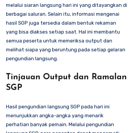
melalui siaran langsung hari ini yang ditayangkan di
berbagai saluran. Selain itu, informasi mengenai
hasil SGP juga tersedia dalam bentuk rekaman
yang bisa diakses setiap saat. Hal ini membantu
semua peserta untuk memeriksa output dan
melihat siapa yang beruntung pada setiap gelaran
pengundian langsung.
Tinjauan Output dan Ramalan
SGP
Hasil pengundian langsung SGP pada hari ini
menunjukkan angka-angka yang menarik
perhatian banyak pemain. Melalui pengundian