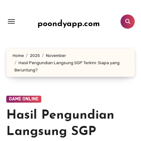
Skip
to
content
poondyapp.com
Home
2025
November
Hasil Pengundian Langsung SGP Terkini: Siapa yang
Beruntung?
GAME ONLINE
Hasil Pengundian
Langsung SGP