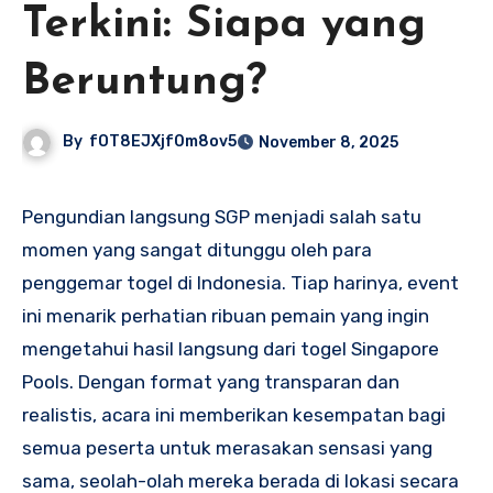
Terkini: Siapa yang
Beruntung?
By
fOT8EJXjf0m8ov5
November 8, 2025
Pengundian langsung SGP menjadi salah satu
momen yang sangat ditunggu oleh para
penggemar togel di Indonesia. Tiap harinya, event
ini menarik perhatian ribuan pemain yang ingin
mengetahui hasil langsung dari togel Singapore
Pools. Dengan format yang transparan dan
realistis, acara ini memberikan kesempatan bagi
semua peserta untuk merasakan sensasi yang
sama, seolah-olah mereka berada di lokasi secara