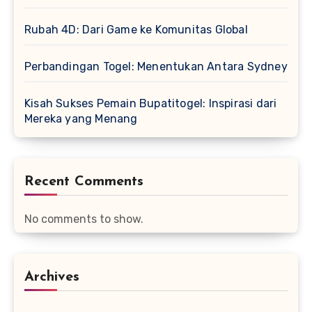
Rubah 4D: Dari Game ke Komunitas Global
Perbandingan Togel: Menentukan Antara Sydney
Kisah Sukses Pemain Bupatitogel: Inspirasi dari
Mereka yang Menang
Recent Comments
No comments to show.
Archives