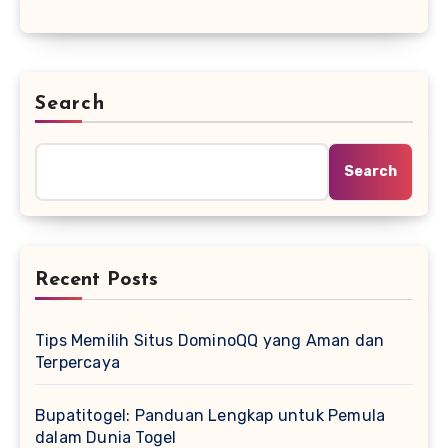
Search
Search
Recent Posts
Tips Memilih Situs DominoQQ yang Aman dan
Terpercaya
Bupatitogel: Panduan Lengkap untuk Pemula
dalam Dunia Togel