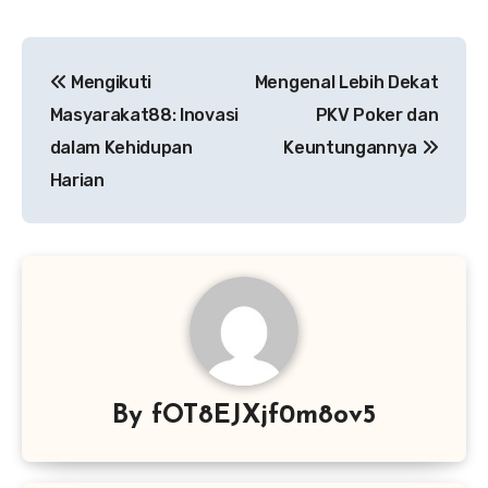
Post
Mengikuti
Mengenal Lebih Dekat
navigation
Masyarakat88: Inovasi
PKV Poker dan
dalam Kehidupan
Keuntungannya
Harian
By
fOT8EJXjf0m8ov5