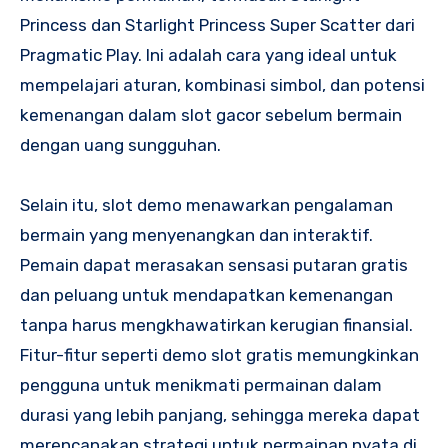
Princess dan Starlight Princess Super Scatter dari
Pragmatic Play. Ini adalah cara yang ideal untuk
mempelajari aturan, kombinasi simbol, dan potensi
kemenangan dalam slot gacor sebelum bermain
dengan uang sungguhan.
Selain itu, slot demo menawarkan pengalaman
bermain yang menyenangkan dan interaktif.
Pemain dapat merasakan sensasi putaran gratis
dan peluang untuk mendapatkan kemenangan
tanpa harus mengkhawatirkan kerugian finansial.
Fitur-fitur seperti demo slot gratis memungkinkan
pengguna untuk menikmati permainan dalam
durasi yang lebih panjang, sehingga mereka dapat
merencanakan strategi untuk permainan nyata di