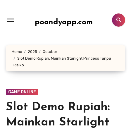
Skip
to
content
poondyapp.com
Home
2025
October
Slot Demo Rupiah: Mainkan Starlight Princess Tanpa
Risiko
GAME ONLINE
Slot Demo Rupiah:
Mainkan Starlight