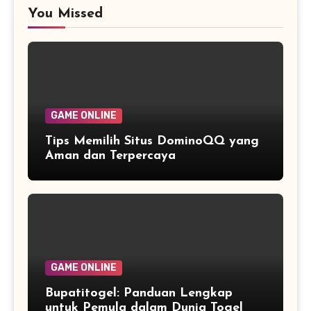
You Missed
GAME ONLINE
Tips Memilih Situs DominoQQ yang
Aman dan Terpercaya
GAME ONLINE
Bupatitogel: Panduan Lengkap
untuk Pemula dalam Dunia Togel