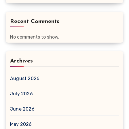
Recent Comments
No comments to show.
Archives
August 2026
July 2026
June 2026
May 2026