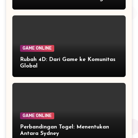
GAME ONLINE
Rubah 4D: Dari Game ke Komunitas
Global
GAME ONLINE
Perbandingan Togel: Menentukan
Antara Sydney