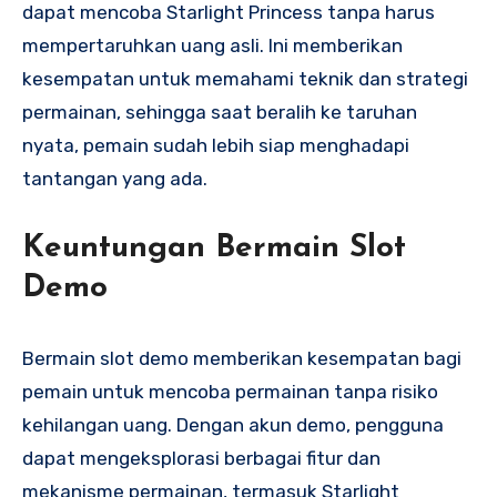
dapat mencoba Starlight Princess tanpa harus
mempertaruhkan uang asli. Ini memberikan
kesempatan untuk memahami teknik dan strategi
permainan, sehingga saat beralih ke taruhan
nyata, pemain sudah lebih siap menghadapi
tantangan yang ada.
Keuntungan Bermain Slot
Demo
Bermain slot demo memberikan kesempatan bagi
pemain untuk mencoba permainan tanpa risiko
kehilangan uang. Dengan akun demo, pengguna
dapat mengeksplorasi berbagai fitur dan
mekanisme permainan, termasuk Starlight