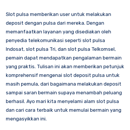
Slot pulsa memberikan user untuk melakukan
deposit dengan pulsa dari mereka. Dengan
memanfaatkan layanan yang disediakan oleh
penyedia telekomunikasi seperti slot pulsa
Indosat, slot pulsa Tri, dan slot pulsa Telkomsel,
pemain dapat mendapatkan pengalaman bermain
yang praktis. Tulisan ini akan memberikan petunjuk
komprehensif mengenai slot deposit pulsa untuk
masih pemula, dari bagaimana melakukan deposit
sampai saran bermain supaya menambah peluang
berhasil. Ayo mari kita menyelami alam slot pulsa
dan cari cara terbaik untuk memulai bermain yang
mengasyikkan ini.