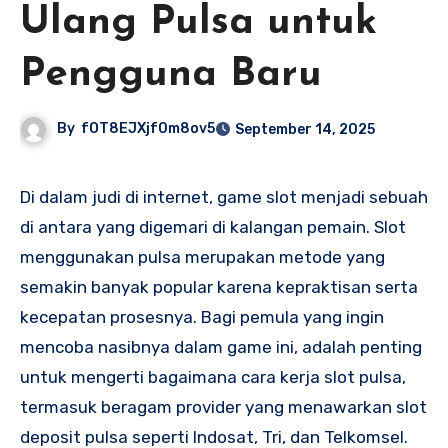
Ulang Pulsa untuk
Pengguna Baru
By
fOT8EJXjf0m8ov5
September 14, 2025
Di dalam judi di internet, game slot menjadi sebuah
di antara yang digemari di kalangan pemain. Slot
menggunakan pulsa merupakan metode yang
semakin banyak popular karena kepraktisan serta
kecepatan prosesnya. Bagi pemula yang ingin
mencoba nasibnya dalam game ini, adalah penting
untuk mengerti bagaimana cara kerja slot pulsa,
termasuk beragam provider yang menawarkan slot
deposit pulsa seperti Indosat, Tri, dan Telkomsel.