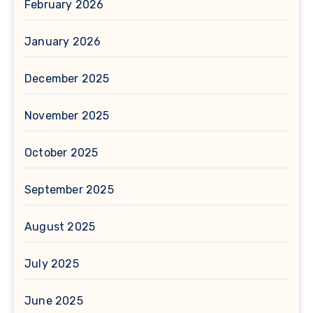
February 2026
January 2026
December 2025
November 2025
October 2025
September 2025
August 2025
July 2025
June 2025