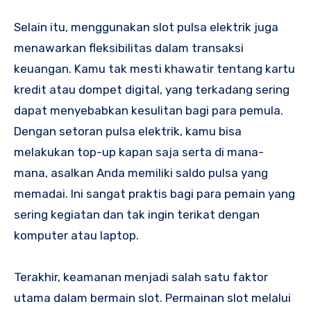
Selain itu, menggunakan slot pulsa elektrik juga
menawarkan fleksibilitas dalam transaksi
keuangan. Kamu tak mesti khawatir tentang kartu
kredit atau dompet digital, yang terkadang sering
dapat menyebabkan kesulitan bagi para pemula.
Dengan setoran pulsa elektrik, kamu bisa
melakukan top-up kapan saja serta di mana-
mana, asalkan Anda memiliki saldo pulsa yang
memadai. Ini sangat praktis bagi para pemain yang
sering kegiatan dan tak ingin terikat dengan
komputer atau laptop.
Terakhir, keamanan menjadi salah satu faktor
utama dalam bermain slot. Permainan slot melalui