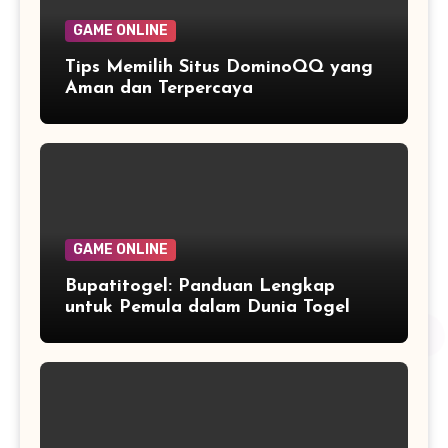
GAME ONLINE
Tips Memilih Situs DominoQQ yang
Aman dan Terpercaya
GAME ONLINE
Bupatitogel: Panduan Lengkap
untuk Pemula dalam Dunia Togel