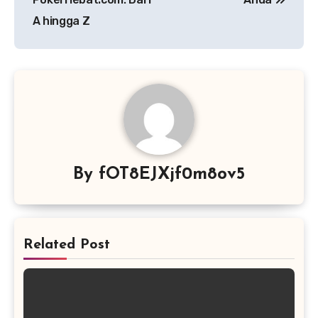
A hingga Z
By
fOT8EJXjf0m8ov5
Related Post