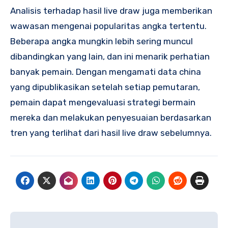
Analisis terhadap hasil live draw juga memberikan
wawasan mengenai popularitas angka tertentu.
Beberapa angka mungkin lebih sering muncul
dibandingkan yang lain, dan ini menarik perhatian
banyak pemain. Dengan mengamati data china
yang dipublikasikan setelah setiap pemutaran,
pemain dapat mengevaluasi strategi bermain
mereka dan melakukan penyesuaian berdasarkan
tren yang terlihat dari hasil live draw sebelumnya.
Post