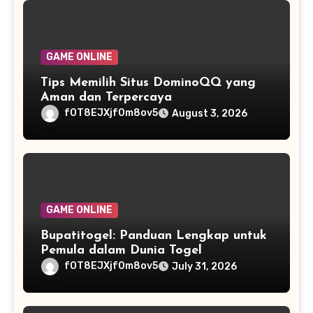
GAME ONLINE
Tips Memilih Situs DominoQQ yang
Aman dan Terpercaya
fOT8EJXjf0m8ov5
August 3, 2026
GAME ONLINE
Bupatitogel: Panduan Lengkap untuk
Pemula dalam Dunia Togel
fOT8EJXjf0m8ov5
July 31, 2026