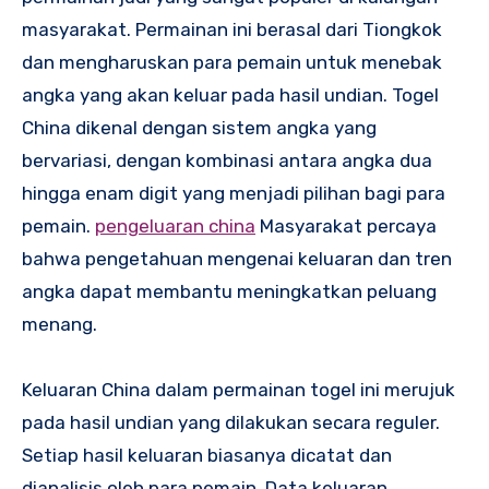
masyarakat. Permainan ini berasal dari Tiongkok
dan mengharuskan para pemain untuk menebak
angka yang akan keluar pada hasil undian. Togel
China dikenal dengan sistem angka yang
bervariasi, dengan kombinasi antara angka dua
hingga enam digit yang menjadi pilihan bagi para
pemain.
pengeluaran china
Masyarakat percaya
bahwa pengetahuan mengenai keluaran dan tren
angka dapat membantu meningkatkan peluang
menang.
Keluaran China dalam permainan togel ini merujuk
pada hasil undian yang dilakukan secara reguler.
Setiap hasil keluaran biasanya dicatat dan
dianalisis oleh para pemain. Data keluaran