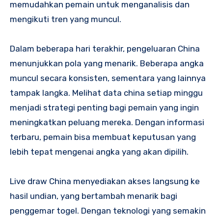
memudahkan pemain untuk menganalisis dan
mengikuti tren yang muncul.
Dalam beberapa hari terakhir, pengeluaran China
menunjukkan pola yang menarik. Beberapa angka
muncul secara konsisten, sementara yang lainnya
tampak langka. Melihat data china setiap minggu
menjadi strategi penting bagi pemain yang ingin
meningkatkan peluang mereka. Dengan informasi
terbaru, pemain bisa membuat keputusan yang
lebih tepat mengenai angka yang akan dipilih.
Live draw China menyediakan akses langsung ke
hasil undian, yang bertambah menarik bagi
penggemar togel. Dengan teknologi yang semakin