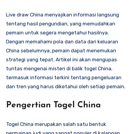
Live draw China menyajikan informasi langsung
tentang hasil pengundian, yang memudahkan
pemain untuk segera mengetahui hasilnya.
Dengan memahami pola dan data dari keluaran
China sebelumnya, pemain dapat menemukan
strategi yang tepat. Artikel ini akan mengupas
tuntas mengenai misteri di balik togel China,
termasuk informasi terkini tentang pengeluaran
dan tren yang harus diketahui oleh setiap pemain.
Pengertian Togel China
Togel China merupakan salah satu bentuk
permainan judi yang sangat populer di kalangan