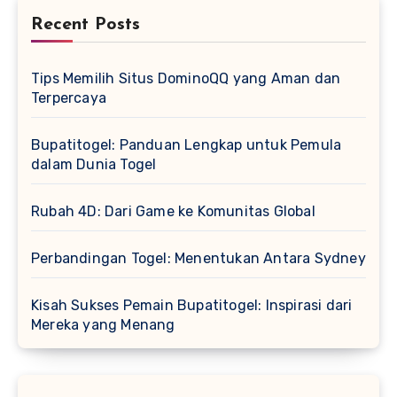
Recent Posts
Tips Memilih Situs DominoQQ yang Aman dan
Terpercaya
Bupatitogel: Panduan Lengkap untuk Pemula
dalam Dunia Togel
Rubah 4D: Dari Game ke Komunitas Global
Perbandingan Togel: Menentukan Antara Sydney
Kisah Sukses Pemain Bupatitogel: Inspirasi dari
Mereka yang Menang