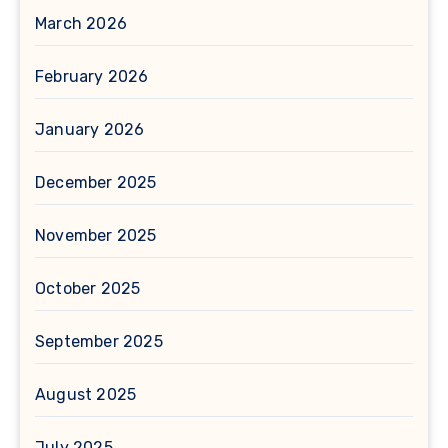
March 2026
February 2026
January 2026
December 2025
November 2025
October 2025
September 2025
August 2025
July 2025