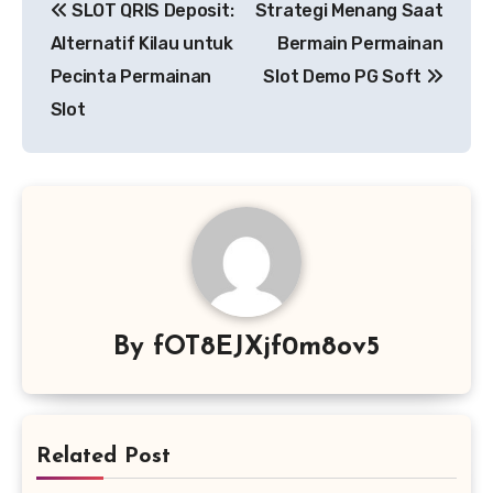
SLOT QRIS Deposit:
Strategi Menang Saat
navigation
Alternatif Kilau untuk
Bermain Permainan
Pecinta Permainan
Slot Demo PG Soft
Slot
By
fOT8EJXjf0m8ov5
Related Post