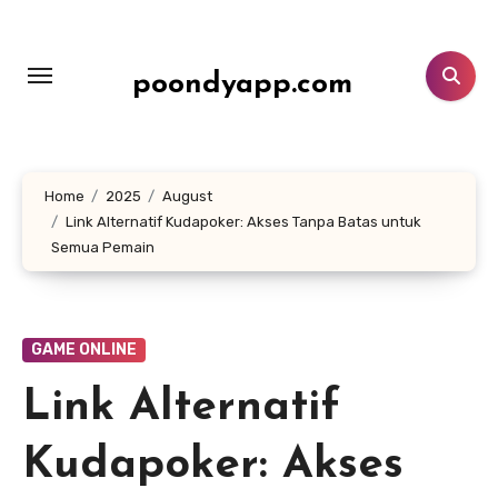
Skip
to
content
poondyapp.com
Home
2025
August
Link Alternatif Kudapoker: Akses Tanpa Batas untuk
Semua Pemain
GAME ONLINE
Link Alternatif
Kudapoker: Akses