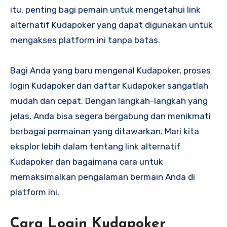
itu, penting bagi pemain untuk mengetahui link
alternatif Kudapoker yang dapat digunakan untuk
mengakses platform ini tanpa batas.
Bagi Anda yang baru mengenal Kudapoker, proses
login Kudapoker dan daftar Kudapoker sangatlah
mudah dan cepat. Dengan langkah-langkah yang
jelas, Anda bisa segera bergabung dan menikmati
berbagai permainan yang ditawarkan. Mari kita
eksplor lebih dalam tentang link alternatif
Kudapoker dan bagaimana cara untuk
memaksimalkan pengalaman bermain Anda di
platform ini.
Cara Login Kudapoker