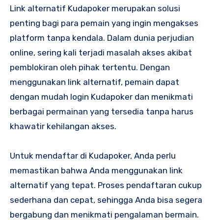
Link alternatif Kudapoker merupakan solusi
penting bagi para pemain yang ingin mengakses
platform tanpa kendala. Dalam dunia perjudian
online, sering kali terjadi masalah akses akibat
pemblokiran oleh pihak tertentu. Dengan
menggunakan link alternatif, pemain dapat
dengan mudah login Kudapoker dan menikmati
berbagai permainan yang tersedia tanpa harus
khawatir kehilangan akses.
Untuk mendaftar di Kudapoker, Anda perlu
memastikan bahwa Anda menggunakan link
alternatif yang tepat. Proses pendaftaran cukup
sederhana dan cepat, sehingga Anda bisa segera
bergabung dan menikmati pengalaman bermain.