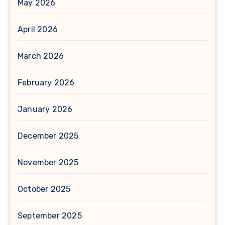
May 2026
April 2026
March 2026
February 2026
January 2026
December 2025
November 2025
October 2025
September 2025