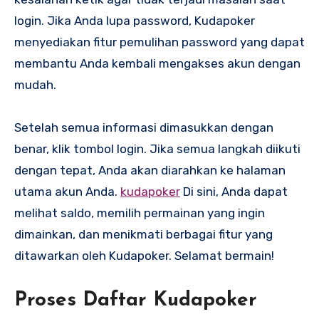
login. Jika Anda lupa password, Kudapoker
menyediakan fitur pemulihan password yang dapat
membantu Anda kembali mengakses akun dengan
mudah.
Setelah semua informasi dimasukkan dengan
benar, klik tombol login. Jika semua langkah diikuti
dengan tepat, Anda akan diarahkan ke halaman
utama akun Anda.
kudapoker
Di sini, Anda dapat
melihat saldo, memilih permainan yang ingin
dimainkan, dan menikmati berbagai fitur yang
ditawarkan oleh Kudapoker. Selamat bermain!
Proses Daftar Kudapoker