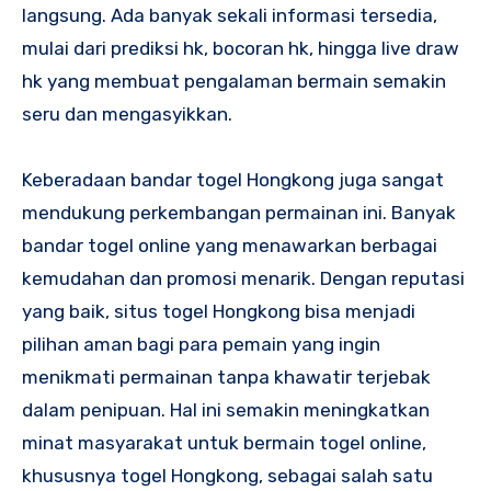
langsung. Ada banyak sekali informasi tersedia,
mulai dari prediksi hk, bocoran hk, hingga live draw
hk yang membuat pengalaman bermain semakin
seru dan mengasyikkan.
Keberadaan bandar togel Hongkong juga sangat
mendukung perkembangan permainan ini. Banyak
bandar togel online yang menawarkan berbagai
kemudahan dan promosi menarik. Dengan reputasi
yang baik, situs togel Hongkong bisa menjadi
pilihan aman bagi para pemain yang ingin
menikmati permainan tanpa khawatir terjebak
dalam penipuan. Hal ini semakin meningkatkan
minat masyarakat untuk bermain togel online,
khususnya togel Hongkong, sebagai salah satu