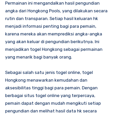
Permainan ini mengandalkan hasil pengundian
angka dari Hongkong Pools, yang dilakukan secara
rutin dan transparan. Setiap hasil keluaran hk
menjadi informasi penting bagi para pemain,
karena mereka akan memprediksi angka-angka
yang akan keluar di pengundian berikutnya. Ini
menjadikan togel Hongkong sebagai permainan
yang menarik bagi banyak orang.
Sebagai salah satu jenis togel online, togel
Hongkong menawarkan kemudahan dan
aksesibilitas tinggi bagi para pemain. Dengan
berbagai situs togel online yang terpercaya,
pemain dapat dengan mudah mengikuti setiap
pengundian dan melihat hasil data hk secara