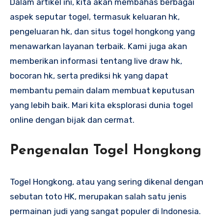
Dalam artikel ini, kita akan membahas berbagai
aspek seputar togel, termasuk keluaran hk,
pengeluaran hk, dan situs togel hongkong yang
menawarkan layanan terbaik. Kami juga akan
memberikan informasi tentang live draw hk,
bocoran hk, serta prediksi hk yang dapat
membantu pemain dalam membuat keputusan
yang lebih baik. Mari kita eksplorasi dunia togel
online dengan bijak dan cermat.
Pengenalan Togel Hongkong
Togel Hongkong, atau yang sering dikenal dengan
sebutan toto HK, merupakan salah satu jenis
permainan judi yang sangat populer di Indonesia.