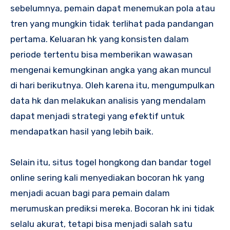
sebelumnya, pemain dapat menemukan pola atau
tren yang mungkin tidak terlihat pada pandangan
pertama. Keluaran hk yang konsisten dalam
periode tertentu bisa memberikan wawasan
mengenai kemungkinan angka yang akan muncul
di hari berikutnya. Oleh karena itu, mengumpulkan
data hk dan melakukan analisis yang mendalam
dapat menjadi strategi yang efektif untuk
mendapatkan hasil yang lebih baik.
Selain itu, situs togel hongkong dan bandar togel
online sering kali menyediakan bocoran hk yang
menjadi acuan bagi para pemain dalam
merumuskan prediksi mereka. Bocoran hk ini tidak
selalu akurat, tetapi bisa menjadi salah satu