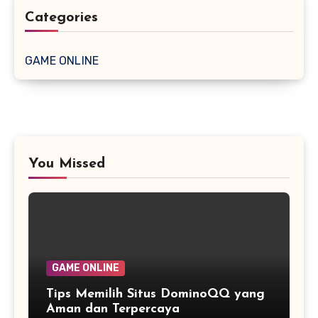
Categories
GAME ONLINE
You Missed
GAME ONLINE
Tips Memilih Situs DominoQQ yang
Aman dan Terpercaya