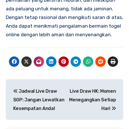
permainan yang bersifat hiburan, dan meskipun
ada peluang untuk menang, tidak ada jaminan.
Dengan tetap rasional dan mengikuti saran di atas,
Anda dapat menikmati pengalaman bermain togel
online dengan lebih aman dan menyenangkan.
Post
Jadwal Live Draw
Live Draw HK: Momen
navigation
SGP: Jangan Lewatkan
Menegangkan Setiap
Kesempatan Anda!
Hari