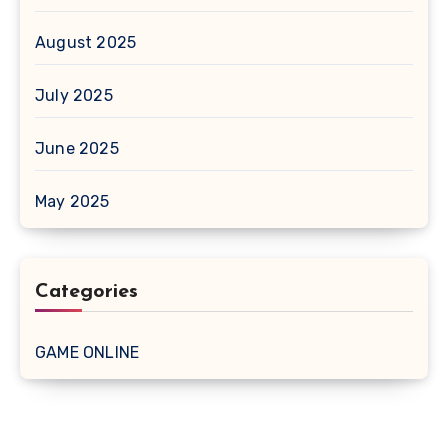
August 2025
July 2025
June 2025
May 2025
Categories
GAME ONLINE