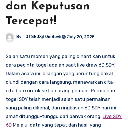
dan Keputusan
Tercepat!
By
fOT8EJXjf0m8ov5
July 20, 2025
Salah satu momen yang paling dinantikan untuk
para pecinta togel adalah saat live draw 6D SDY.
Dalam acara ini, bilangan yang beruntung bakal
diundi dengan cara langsung, menawarkan cita-
cita baru untuk setiap orang pemain. Permainan
togel SDY telah menjadi salah satu permainan
yang paling dikenal, dan ringkasan 6D SDY hari ini
amat ditunggu-tunggu dari banyak orang.
Live SDY
6D
Melalui data yang tepat dan hasil yang