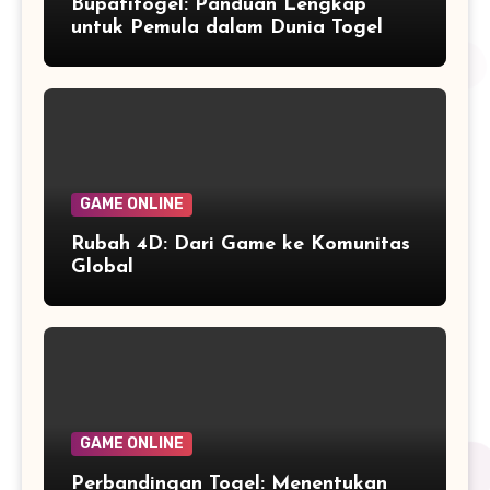
Bupatitogel: Panduan Lengkap
untuk Pemula dalam Dunia Togel
GAME ONLINE
Rubah 4D: Dari Game ke Komunitas
Global
GAME ONLINE
Perbandingan Togel: Menentukan