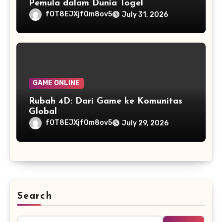
Pemula dalam Dunia Togel
fOT8EJXjf0m8ov5
July 31, 2026
GAME ONLINE
Rubah 4D: Dari Game ke Komunitas
Global
fOT8EJXjf0m8ov5
July 29, 2026
Search