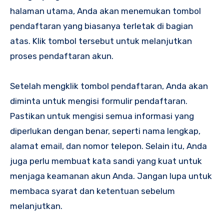
halaman utama, Anda akan menemukan tombol
pendaftaran yang biasanya terletak di bagian
atas. Klik tombol tersebut untuk melanjutkan
proses pendaftaran akun.
Setelah mengklik tombol pendaftaran, Anda akan
diminta untuk mengisi formulir pendaftaran.
Pastikan untuk mengisi semua informasi yang
diperlukan dengan benar, seperti nama lengkap,
alamat email, dan nomor telepon. Selain itu, Anda
juga perlu membuat kata sandi yang kuat untuk
menjaga keamanan akun Anda. Jangan lupa untuk
membaca syarat dan ketentuan sebelum
melanjutkan.