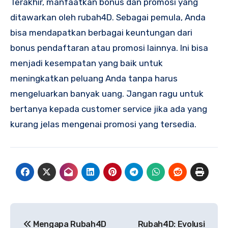
Terakhir, manfaatkan bonus dan promosi yang
ditawarkan oleh rubah4D. Sebagai pemula, Anda
bisa mendapatkan berbagai keuntungan dari
bonus pendaftaran atau promosi lainnya. Ini bisa
menjadi kesempatan yang baik untuk
meningkatkan peluang Anda tanpa harus
mengeluarkan banyak uang. Jangan ragu untuk
bertanya kepada customer service jika ada yang
kurang jelas mengenai promosi yang tersedia.
Post
Mengapa Rubah4D
Rubah4D: Evolusi