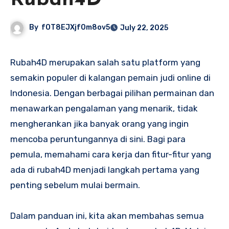
Rubah4D
By
fOT8EJXjf0m8ov5
July 22, 2025
Rubah4D merupakan salah satu platform yang
semakin populer di kalangan pemain judi online di
Indonesia. Dengan berbagai pilihan permainan dan
menawarkan pengalaman yang menarik, tidak
mengherankan jika banyak orang yang ingin
mencoba peruntungannya di sini. Bagi para
pemula, memahami cara kerja dan fitur-fitur yang
ada di rubah4D menjadi langkah pertama yang
penting sebelum mulai bermain.
Dalam panduan ini, kita akan membahas semua