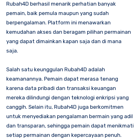
Rubah4D berhasil menarik perhatian banyak
pemain, baik pemula maupun yang sudah
berpengalaman. Platform ini menawarkan
kemudahan akses dan beragam pilihan permainan
yang dapat dimainkan kapan saja dan di mana
saja.
Salah satu keunggulan Rubah4D adalah
keamanannya. Pemain dapat merasa tenang
karena data pribadi dan transaksi keuangan
mereka dilindungi dengan teknologi enkripsi yang
canggih. Selain itu, Rubah4D juga berkomitmen
untuk menyediakan pengalaman bermain yang adil
dan transparan, sehingga pemain dapat menikmati
setiap permainan dengan kepercayaan penuh.