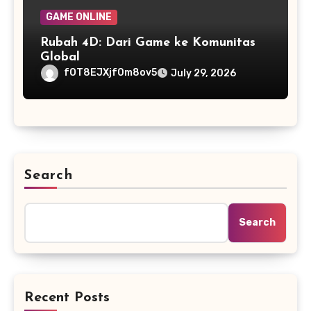
GAME ONLINE
Rubah 4D: Dari Game ke Komunitas
Global
fOT8EJXjf0m8ov5
July 29, 2026
Search
Search
Recent Posts