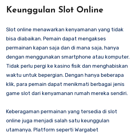
Keunggulan Slot Online
Slot online menawarkan kenyamanan yang tidak
bisa diabaikan. Pemain dapat mengakses
permainan kapan saja dan di mana saja, hanya
dengan menggunakan smartphone atau komputer.
Tidak perlu pergi ke kasino fisik dan menghabiskan
waktu untuk bepergian. Dengan hanya beberapa
klik, para pemain dapat menikmati berbagai jenis
game slot dari kenyamanan rumah mereka sendiri.
Keberagaman permainan yang tersedia di slot
online juga menjadi salah satu keunggulan
utamanya. Platform seperti Wargabet