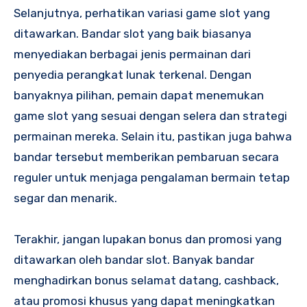
Selanjutnya, perhatikan variasi game slot yang
ditawarkan. Bandar slot yang baik biasanya
menyediakan berbagai jenis permainan dari
penyedia perangkat lunak terkenal. Dengan
banyaknya pilihan, pemain dapat menemukan
game slot yang sesuai dengan selera dan strategi
permainan mereka. Selain itu, pastikan juga bahwa
bandar tersebut memberikan pembaruan secara
reguler untuk menjaga pengalaman bermain tetap
segar dan menarik.
Terakhir, jangan lupakan bonus dan promosi yang
ditawarkan oleh bandar slot. Banyak bandar
menghadirkan bonus selamat datang, cashback,
atau promosi khusus yang dapat meningkatkan