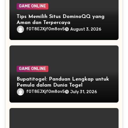
GAME ONLINE
Tips Memilih Situs DominoQQ yang
Aman dan Terpercaya
fOT8EJXjf0m8ov5
August 3, 2026
GAME ONLINE
Bupatitogel: Panduan Lengkap untuk
Pemula dalam Dunia Togel
fOT8EJXjf0m8ov5
July 31, 2026