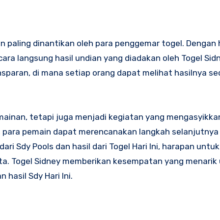
ra langsung hasil undian yang diadakan oleh Togel Sidne
paran, di mana setiap orang dapat melihat hasilnya sec
rmainan, tetapi juga menjadi kegiatan yang mengasyikka
an, para pemain dapat merencanakan langkah selanjutny
i Sdy Pools dan hasil dari Togel Hari Ini, harapan untuk
a. Togel Sidney memberikan kesempatan yang menarik
asil Sdy Hari Ini.