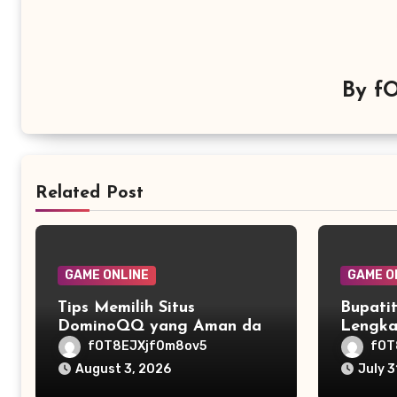
By
f
Related Post
GAME ONLINE
GAME O
Tips Memilih Situs
Bupati
DominoQQ yang Aman dan
Lengka
Terpercaya
dalam 
fOT8EJXjf0m8ov5
fOT
August 3, 2026
July 3