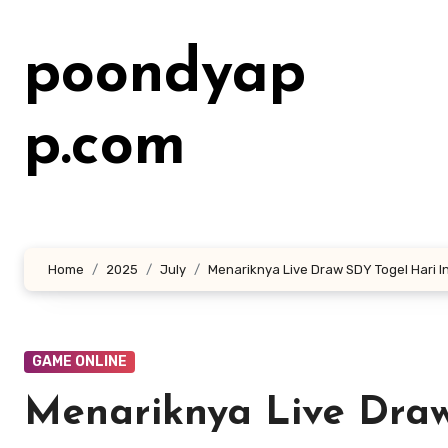
Skip
to
poondyap
content
p.com
Home
2025
July
Menariknya Live Draw SDY Togel Hari In
GAME ONLINE
Menariknya Live Draw