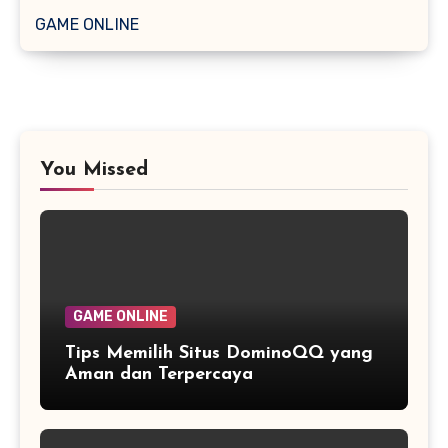
GAME ONLINE
You Missed
GAME ONLINE
Tips Memilih Situs DominoQQ yang
Aman dan Terpercaya