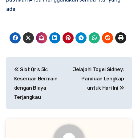
ada.
Post
Slot Qris 5k:
Jelajahi Togel Sidney:
navigation
Keseruan Bermain
Panduan Lengkap
dengan Biaya
untuk Hari Ini
Terjangkau