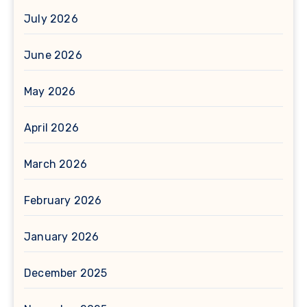
July 2026
June 2026
May 2026
April 2026
March 2026
February 2026
January 2026
December 2025