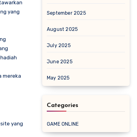
tawarkan
ang yang
September 2025
August 2025
ang
July 2025
ang
 hadiah
June 2025
a mereka
May 2025
Categories
site yang
GAME ONLINE