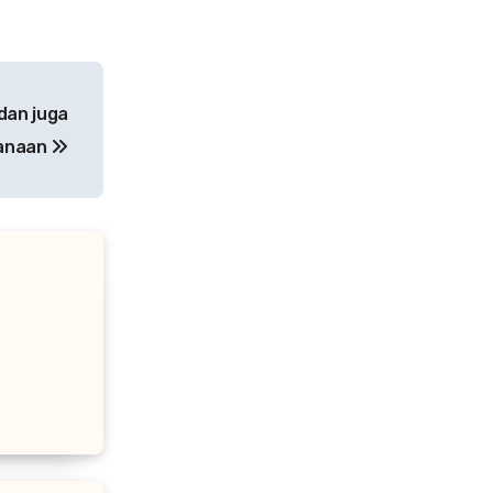
dan juga
anaan