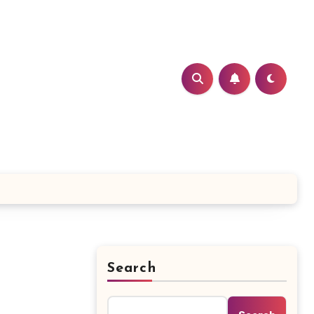
Search