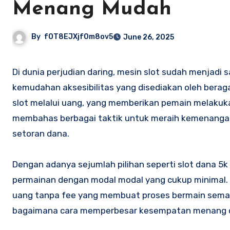
Menang Mudah
By
fOT8EJXjf0m8ov5
June 26, 2025
Di dunia perjudian daring, mesin slot sudah menjadi salah satu game yang paling paling diminati, terutama karena
kemudahan aksesibilitas yang disediakan oleh berag
slot melalui uang, yang memberikan pemain melakuka
membahas berbagai taktik untuk meraih kemenanga
setoran dana.
Dengan adanya sejumlah pilihan seperti slot dana 5k
permainan dengan modal modal yang cukup minimal. 
uang tanpa fee yang membuat proses bermain semaki
bagaimana cara memperbesar kesempatan menang di s