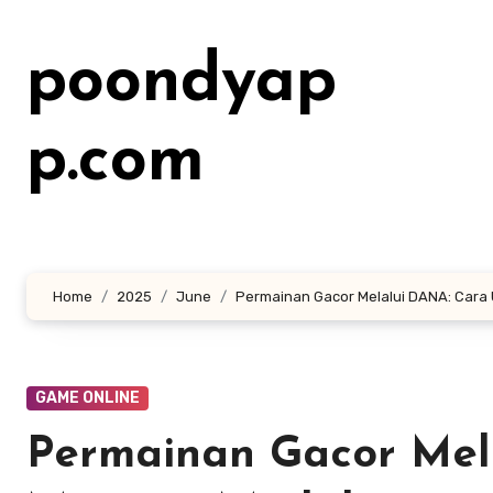
Skip
to
poondyap
content
p.com
Home
2025
June
Permainan Gacor Melalui DANA: Car
GAME ONLINE
Permainan Gacor Mel