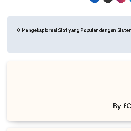
Post
Mengeksplorasi Slot yang Populer dengan Siste
navigation
By
f