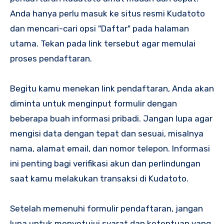
Anda hanya perlu masuk ke situs resmi Kudatoto
dan mencari-cari opsi "Daftar" pada halaman
utama. Tekan pada link tersebut agar memulai
proses pendaftaran.
Begitu kamu menekan link pendaftaran, Anda akan
diminta untuk menginput formulir dengan
beberapa buah informasi pribadi. Jangan lupa agar
mengisi data dengan tepat dan sesuai, misalnya
nama, alamat email, dan nomor telepon. Informasi
ini penting bagi verifikasi akun dan perlindungan
saat kamu melakukan transaksi di Kudatoto.
Setelah memenuhi formulir pendaftaran, jangan
lupa untuk menyetujui syarat dan ketentuan yang