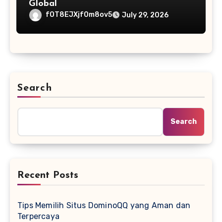
Global
fOT8EJXjf0m8ov5
July 29, 2026
Search
Search
Recent Posts
Tips Memilih Situs DominoQQ yang Aman dan
Terpercaya