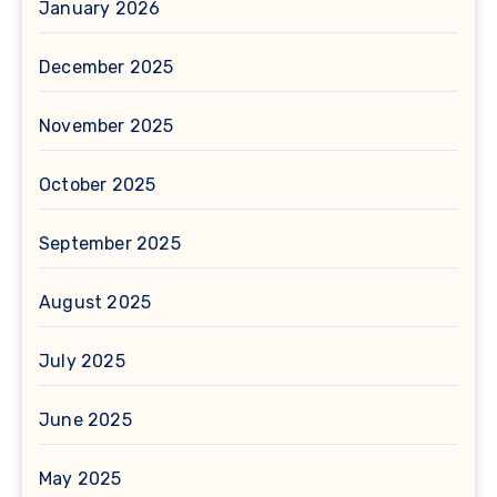
January 2026
December 2025
November 2025
October 2025
September 2025
August 2025
July 2025
June 2025
May 2025