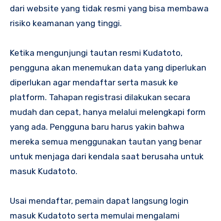
dari website yang tidak resmi yang bisa membawa
risiko keamanan yang tinggi.
Ketika mengunjungi tautan resmi Kudatoto,
pengguna akan menemukan data yang diperlukan
diperlukan agar mendaftar serta masuk ke
platform. Tahapan registrasi dilakukan secara
mudah dan cepat, hanya melalui melengkapi form
yang ada. Pengguna baru harus yakin bahwa
mereka semua menggunakan tautan yang benar
untuk menjaga dari kendala saat berusaha untuk
masuk Kudatoto.
Usai mendaftar, pemain dapat langsung login
masuk Kudatoto serta memulai mengalami