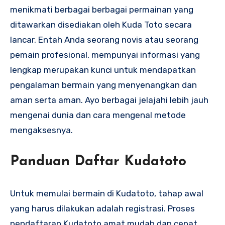
menikmati berbagai berbagai permainan yang
ditawarkan disediakan oleh Kuda Toto secara
lancar. Entah Anda seorang novis atau seorang
pemain profesional, mempunyai informasi yang
lengkap merupakan kunci untuk mendapatkan
pengalaman bermain yang menyenangkan dan
aman serta aman. Ayo berbagai jelajahi lebih jauh
mengenai dunia dan cara mengenal metode
mengaksesnya.
Panduan Daftar Kudatoto
Untuk memulai bermain di Kudatoto, tahap awal
yang harus dilakukan adalah registrasi. Proses
pendaftaran Kudatoto amat mudah dan cepat.